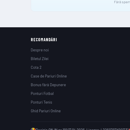
Fără spam.
RECOMANDĂRI
Despre noi
Biletul Zilei
Cota 2
Case de Pariuri Online
Bonus fără Depunere
Ponturi Fotbal
Ponturi Tenis
Ghid Pariuri Online