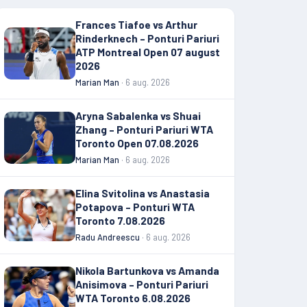
Frances Tiafoe vs Arthur
Rinderknech – Ponturi Pariuri
ATP Montreal Open 07 august
2026
Marian Man
· 6 aug. 2026
Aryna Sabalenka vs Shuai
Zhang – Ponturi Pariuri WTA
Toronto Open 07.08.2026
Marian Man
· 6 aug. 2026
Elina Svitolina vs Anastasia
Potapova – Ponturi WTA
Toronto 7.08.2026
Radu Andreescu
· 6 aug. 2026
Nikola Bartunkova vs Amanda
Anisimova – Ponturi Pariuri
WTA Toronto 6.08.2026