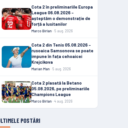
Cota 2 în preliminariile Europa
League 06.08.2026 –
așteptăm o demonstrație de
forță a lusitanilor
Marco Birlan
· 5 aug. 2026
Cota 2 din Tenis 05.08.2026 –
rusoaica Samsonova se poate
impune în fața cehoaicei
Krejcikova
Marian Man
· 5 aug. 2026
Cota 2 plasată la Betano
05.08.2026, pe preliminariile
Champions League
Marco Birlan
· 4 aug. 2026
ULTIMELE POSTĂRI