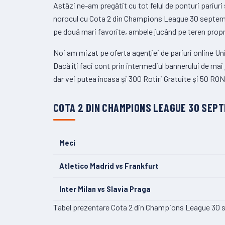
Astăzi ne-am pregătit cu tot felul de ponturi pariur
norocul cu Cota 2 din Champions League 30 septemb
pe două mari favorite, ambele jucând pe teren propri
Noi am mizat pe oferta agenției de pariuri online Un
Dacă îți faci cont prin intermediul bannerului de mai
dar vei putea încasa și 300 Rotiri Gratuite și 50 RO
COTA 2 DIN CHAMPIONS LEAGUE 30 SEP
Meci
Atletico Madrid vs Frankfurt
Inter Milan vs Slavia Praga
Tabel prezentare Cota 2 din Champions League 30 