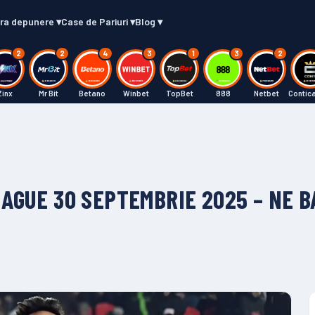
ra depunere ▾
Case de Pariuri ▾
Blog ▾
2
2
4
3
1
3
2
Zinx
Mr Bit
Betano
Winbet
TopBet
888
Netbet
Contic
EAGUE 30 SEPTEMBRIE 2025 – NE B