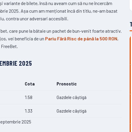
i și variante de bilete, însă nu aveam cum să nu ne încercăm
rie 2025. Așa cum am menționat încă din titlu, ne-am bazat
u, contra unor adversari accesibili.
ibet, care pune la bătaie un pachet de bun-venit foarte atractiv.
 jos, vei beneficia de un
Pariu Fără Risc de până la 500 RON
,
N FreeBet.
TEMBRIE 2025
Cota
Pronostic
1.58
Gazdele câștigă
1.33
Gazdele câștigă
septembrie 2025