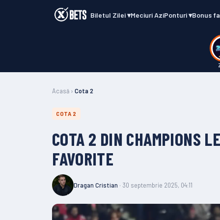
Biletul Zilei ▾
Meciuri Azi
Ponturi ▾
Bonus fa
Acasă
›
Cota 2
COTA 2
COTA 2 DIN CHAMPIONS L
FAVORITE
Dragan Cristian
· 30 septembrie 2025, 04:11