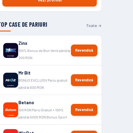
TOP CASE DE PARIURI
Toate →
Zinx
Revendică
100% Bonus de Bun Venit până la
200 RON
Mr Bit
Revendică
BONUS EXCLUSIV Pariu gratuit
până la 600 RON
Betano
Revendică
100 RON Pariu Gratuit + 100%
până la 5000 RON Bonus Sport
WinBet