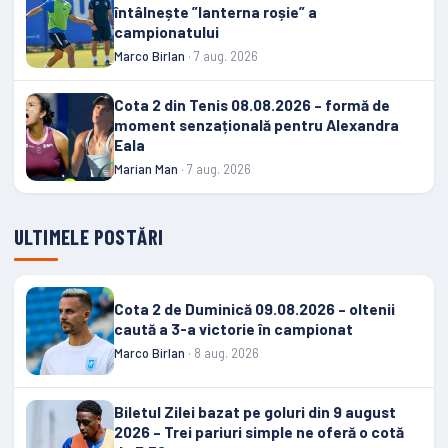
întâlnește ”lanterna roșie” a
campionatului
Marco Birlan
· 7 aug. 2026
Cota 2 din Tenis 08.08.2026 – formă de
moment senzațională pentru Alexandra
Eala
Marian Man
· 7 aug. 2026
ULTIMELE POSTĂRI
Cota 2 de Duminică 09.08.2026 – oltenii
caută a 3-a victorie în campionat
Marco Birlan
· 8 aug. 2026
Biletul Zilei bazat pe goluri din 9 august
2026 – Trei pariuri simple ne oferă o cotă