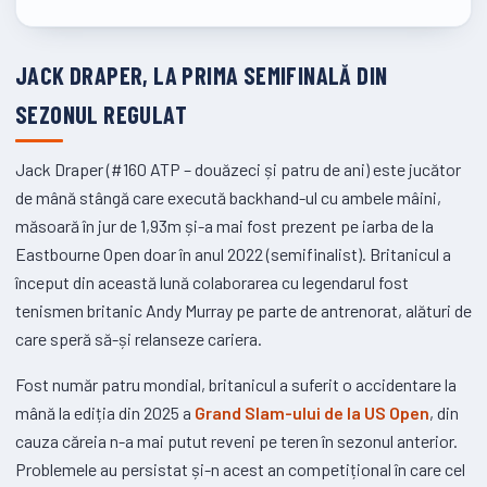
JACK DRAPER, LA PRIMA SEMIFINALĂ DIN
SEZONUL REGULAT
Jack Draper (#160 ATP – douăzeci și patru de ani) este jucător
de mână stângă care execută backhand-ul cu ambele mâini,
măsoară în jur de 1,93m și-a mai fost prezent pe iarba de la
Eastbourne Open doar în anul 2022 (semifinalist). Britanicul a
început din această lună colaborarea cu legendarul fost
tenismen britanic Andy Murray pe parte de antrenorat, alături de
care speră să-și relanseze cariera.
Fost număr patru mondial, britanicul a suferit o accidentare la
mână la ediția din 2025 a
Grand Slam-ului de la US Open
, din
cauza căreia n-a mai putut reveni pe teren în sezonul anterior.
Problemele au persistat și-n acest an competițional în care cel