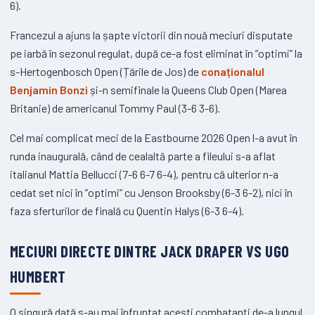
6).
Francezul a ajuns la șapte victorii din nouă meciuri disputate
pe iarbă în sezonul regulat, după ce-a fost eliminat în ”optimi” la
s-Hertogenbosch Open (Țările de Jos) de
conaționalul
Benjamin Bonzi
și-n semifinale la Queens Club Open (Marea
Britanie) de americanul Tommy Paul (3-6 3-6).
Cel mai complicat meci de la Eastbourne 2026 Open l-a avut în
runda inaugurală, când de cealaltă parte a fileului s-a aflat
italianul Mattia Bellucci (7-6 6-7 6-4), pentru că ulterior n-a
cedat set nici în ”optimi” cu Jenson Brooksby (6-3 6-2), nici în
faza sferturilor de finală cu Quentin Halys (6-3 6-4).
MECIURI DIRECTE DINTRE JACK DRAPER VS UGO
HUMBERT
O singură dată s-au mai înfruntat acești combatanți de-a lungul