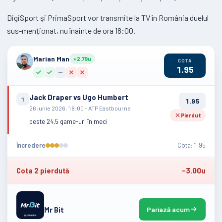
DigiSport și PrimaSport vor transmite la TV în România duelul
sus-menționat, nu înainte de ora 18:00.
Marian Man
+2.79u
COTA
1.95
Jack Draper vs Ugo Humbert
1
1.95
26 iunie 2026, 18:00 – ATP Eastbourne
Pierdut
peste 24,5 game-uri în meci
Încredere
Cota: 1.95
-3.00u
Cota 2 pierdută
Pariază acum
Mr Bit