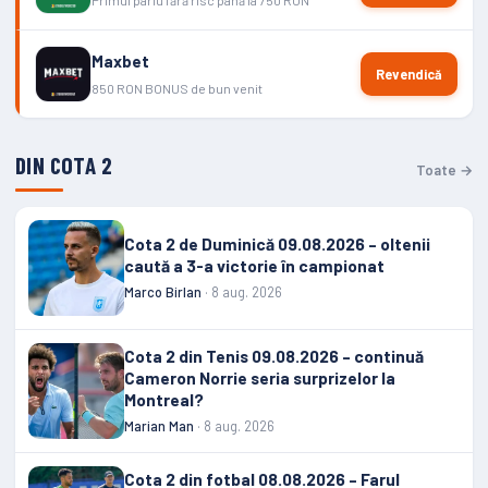
Maxbet
Revendică
850 RON BONUS de bun venit
DIN COTA 2
Toate →
Cota 2 de Duminică 09.08.2026 – oltenii
caută a 3-a victorie în campionat
Marco Birlan
· 8 aug. 2026
Cota 2 din Tenis 09.08.2026 – continuă
Cameron Norrie seria surprizelor la
Montreal?
Marian Man
· 8 aug. 2026
Cota 2 din fotbal 08.08.2026 – Farul