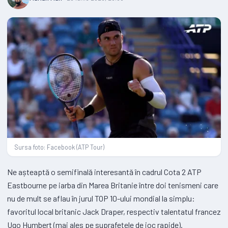
Sursa foto: Facebook (ATP Tour)
Ne așteaptă o semifinală interesantă în cadrul Cota 2 ATP
Eastbourne pe iarba din Marea Britanie între doi tenismeni care
nu de mult se aflau în jurul TOP 10-ului mondial la simplu:
favoritul local britanic Jack Draper, respectiv talentatul francez
Ugo Humbert (mai ales pe suprafețele de joc rapide).