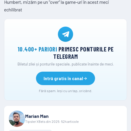
Humbert, mizăm pe un ”over” la game-uri în acest meci
echilibrat
10.400+ PARIORI
PRIMESC PONTURILE PE
TELEGRAM
Biletul zilei și ponturile speciale, publicate înainte de meci.
Intră gratis în canal
Fără spam. Ieși cu un tap, oricând.
Marian Man
Tipster XBets din 2025 · 524 articole