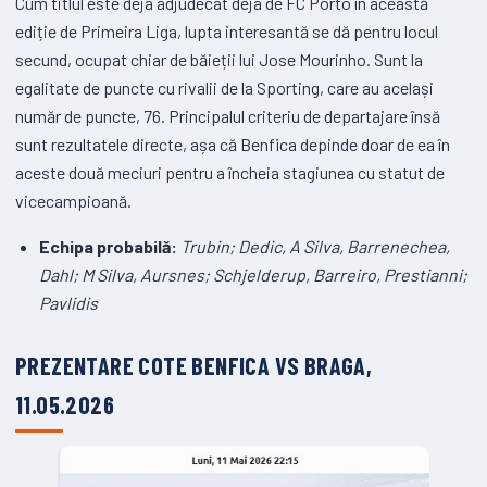
Cum titlul este deja adjudecat deja de FC Porto în această
ediție de Primeira Liga, lupta interesantă se dă pentru locul
secund, ocupat chiar de băieții lui Jose Mourinho. Sunt la
egalitate de puncte cu rivalii de la Sporting, care au același
număr de puncte, 76. Principalul criteriu de departajare însă
sunt rezultatele directe, așa că Benfica depinde doar de ea în
aceste două meciuri pentru a încheia stagiunea cu statut de
vicecampioană.
Echipa probabilă:
Trubin; Dedic, A Silva, Barrenechea,
Dahl; M Silva, Aursnes; Schjelderup, Barreiro, Prestianni;
Pavlidis
PREZENTARE COTE BENFICA VS BRAGA,
11.05.2026