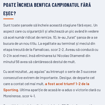
POATE ÎNCHEIA BENFICA CAMPIONATUL FĂRĂ
EȘEC?
Sunt toate șansele să încheie această stagiune fără eșec. Un
aspect care cu siguranță îi și afectează un pic având în vedere
că acel număr ridicat de remize, 10, le-au „furat” șansa de a se
bucura de un nou titlu. La egalitate au terminat și meciul din
etapa trecută de la Famalicao, scor 2-2. Aveau să conducă cu
0-2 în acel meci, însă eliminarea lui Nicolas Otamendi din
minutul 56 avea să cântărească destul de mult.
Cu acel rezultat, „aș aguias” au întrerupt o serie de 3 succese
consecutive extrem de importante. Desigur, de departe cel
care a contat cel mai mult,
a fost acel triumf 1-2 de la
Sporting
. Ultima apariție de acasă le-a adus o victorie clară cu
Moreirense, scor 4-1.