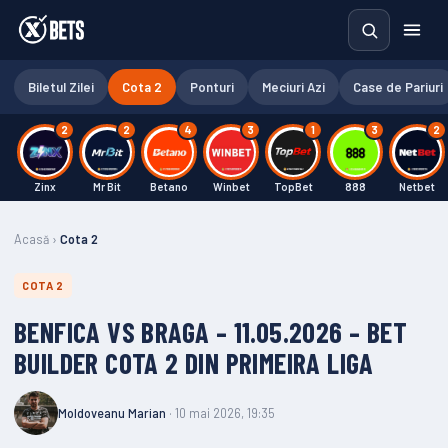
Biletul Zilei
Cota 2
Ponturi
Meciuri Azi
Case de Pariuri
2
2
4
3
1
3
2
Zinx
Mr Bit
Betano
Winbet
TopBet
888
Netbet
Acasă
›
Cota 2
COTA 2
BENFICA VS BRAGA – 11.05.2026 – BET
BUILDER COTA 2 DIN PRIMEIRA LIGA
Moldoveanu Marian
· 10 mai 2026, 19:35