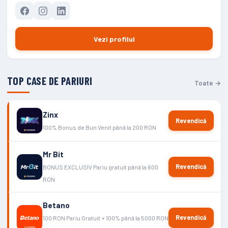
Vezi profilul
TOP CASE DE PARIURI
Toate →
Zinx
Revendică
100% Bonus de Bun Venit până la 200 RON
Mr Bit
Revendică
BONUS EXCLUSIV Pariu gratuit până la 600
RON
Betano
Revendică
100 RON Pariu Gratuit + 100% până la 5000 RON