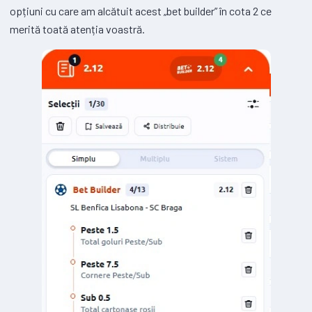
opțiuni cu care am alcătuit acest „bet builder” în cota 2 ce
merită toată atenția voastră.