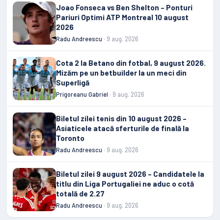
Joao Fonseca vs Ben Shelton – Ponturi
Pariuri Optimi ATP Montreal 10 august
2026
Radu Andreescu
· 9 aug. 2026
Cota 2 la Betano din fotbal, 9 august 2026.
Mizăm pe un betbuilder la un meci din
Superligă
Prigoreanu Gabriel
· 9 aug. 2026
Biletul zilei tenis din 10 august 2026 –
Asiaticele atacă sferturile de finală la
Toronto
Radu Andreescu
· 9 aug. 2026
Biletul zilei 9 august 2026 – Candidatele la
titlu din Liga Portugaliei ne aduc o cotă
totală de 2.27
Radu Andreescu
· 9 aug. 2026