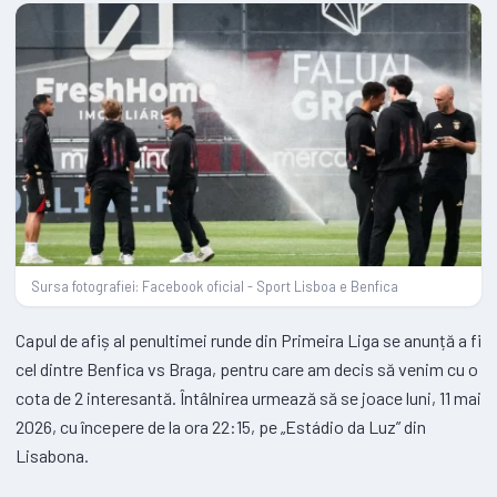
Sursa fotografiei: Facebook oficial - Sport Lisboa e Benfica
Capul de afiș al penultimei runde din Primeira Liga se anunță a fi
cel dintre Benfica vs Braga, pentru care am decis să venim cu o
cota de 2 interesantă. Întâlnirea urmează să se joace luni, 11 mai
2026, cu începere de la ora 22:15, pe „Estádio da Luz” din
Lisabona.