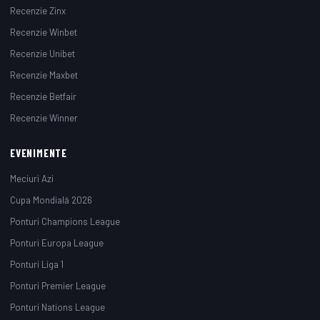
Recenzie Zinx
Recenzie Winbet
Recenzie Unibet
Recenzie Maxbet
Recenzie Betfair
Recenzie Winner
EVENIMENTE
Meciuri Azi
Cupa Mondială 2026
Ponturi Champions League
Ponturi Europa League
Ponturi Liga 1
Ponturi Premier League
Ponturi Nations League