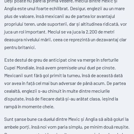
Deși poate nu pare la prima vedere, meciul dintre Mexic și
Anglia este unul foarte echilibrat. Desigur, englezii au un mare
plus de valoare, însă mexicanii au de partea lor avantajul
propriului teren, unde suporterii, dar și altitudinea ridicată, vor
juca un rol important. Meciul se va juca la 2.200 de metri
deasupra nivelului mării, ceea ce reprezintă un dezavantaj clar
pentru britanici.
Este destul de greu de anticipat cine va merge în sferturile
Cupei Mondiale, însă avem premisele unui duel pe cinste.
Mexicanii sunt fără gol primit la turneu, însă de această dată
vor avea în față cel mai bun adversar de până acum. De partea
cealaltă, englezii s-au chinuit în multe dintre meciurile
disputate, însă de fiecare dată și-au arătat clasa, ieșind la
rampă în momente cheie.
Sunt șanse bune ca duelul dintre Mexic și Anglia să aibă goluri la
ambele porți, însă noi vom paria simplu, pe minim două reușite.