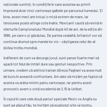
naționale cuminți, în condițiile în care acestea au primit
împreună doar cinci cartonașe galbele pe parcursul turneului. Ei
bine, acest meci are totuși o miză extrem de mare, iar
tensiunea poate atinge cote înalte. Mexicanii caută să revină în
sferturile Campionatului Mondial după 40 de ani, de la ediția din
1986, pe care o și găzduiau. De partea cealaltă, britanicii vor să
continue drumul spre marele lor vis – câștigarea celui de-al
doilea trofeu mondial.
Indiferent de cum va decurge jocul, sunt șanse foarte mari să
apară tot felul de intrări dure sau gesturi nesportive. Prin
urmare, credem că arbitrul iranian Alireza Faghani va avea mult
de lucru în această confruntare. Am ales să mizăm pe faptul că
acesta va arăta minim patru cartonașe, iar pentru acest
pronostic avem o cotă excelentă de 2.15 la Unibet.
În cazul în care cele două pariuri speciale Mexic vs Anglia nu
sunt pe placul tău, te invităm să explorezi site-ul nostru.