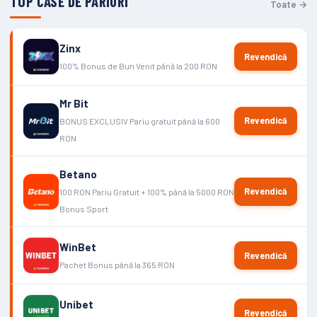
TOP CASE DE PARIURI
Toate →
Zinx
Revendică
100% Bonus de Bun Venit până la 200 RON
Mr Bit
Revendică
BONUS EXCLUSIV Pariu gratuit până la 600
RON
Betano
Revendică
100 RON Pariu Gratuit + 100% până la 5000 RON
Bonus Sport
WinBet
Revendică
Pachet Bonus până la 365 RON
Unibet
Revendică