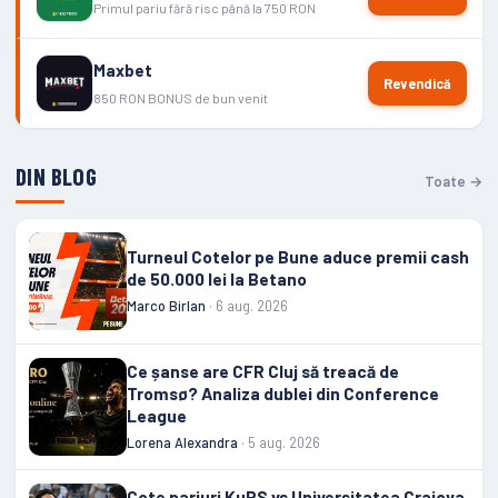
Primul pariu fără risc până la 750 RON
Maxbet
Revendică
850 RON BONUS de bun venit
DIN BLOG
Toate →
Turneul Cotelor pe Bune aduce premii cash
de 50.000 lei la Betano
Marco Birlan
· 6 aug. 2026
Ce șanse are CFR Cluj să treacă de
Tromsø? Analiza dublei din Conference
League
Lorena Alexandra
· 5 aug. 2026
Cote pariuri KuPS vs Universitatea Craiova