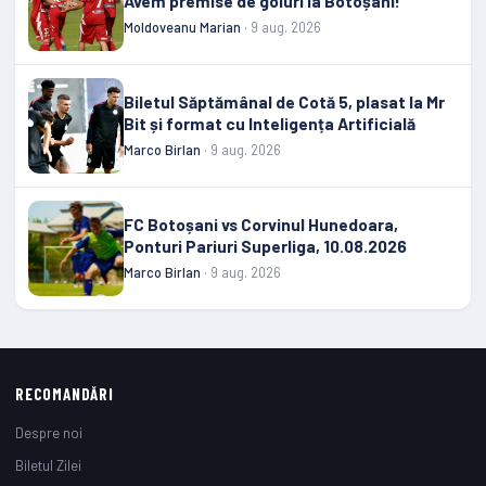
Avem premise de goluri la Botoșani!
Moldoveanu Marian
· 9 aug. 2026
Biletul Săptămânal de Cotă 5, plasat la Mr
Bit și format cu Inteligența Artificială
Marco Birlan
· 9 aug. 2026
FC Botoșani vs Corvinul Hunedoara,
Ponturi Pariuri Superliga, 10.08.2026
Marco Birlan
· 9 aug. 2026
RECOMANDĂRI
Despre noi
Biletul Zilei