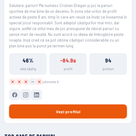
Salutare, pariori! Mă numesc Cristian Drăgan și joc la pariuri
sportive de mai bine de un deceniu. În zona site-urilor de profil
activez de peste 8 ani, timp în care am reușit să învăț ce înseamnă în
special jocul responsabil. Sunt adeptul câștigurilor mai mici, dar
sigure, astfel că stilul meu de joc presupune de obicei pariuri cu
șanse mari de reușită. Nu sunt acord cu ideea de îmbogățire peste
noapte, însă cred că se pot obține câștiguri considerabile cu un
plan bine pus la punct pe termen lung.
46%
−84.9u
94
rată câștig
profit
ponturi
ultimele 5
Vezi profilul