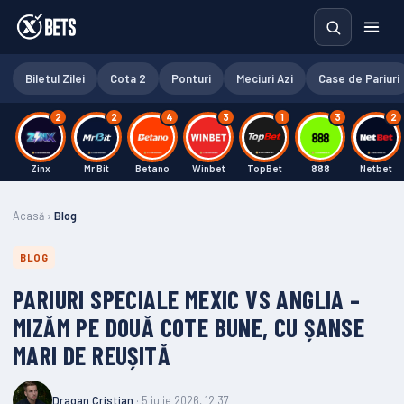
Biletul Zilei
Cota 2
Ponturi
Meciuri Azi
Case de Pariuri
2
2
4
3
1
3
2
Zinx
Mr Bit
Betano
Winbet
TopBet
888
Netbet
Acasă
›
Blog
BLOG
PARIURI SPECIALE MEXIC VS ANGLIA –
MIZĂM PE DOUĂ COTE BUNE, CU ȘANSE
MARI DE REUȘITĂ
Dragan Cristian
· 5 iulie 2026, 12:37