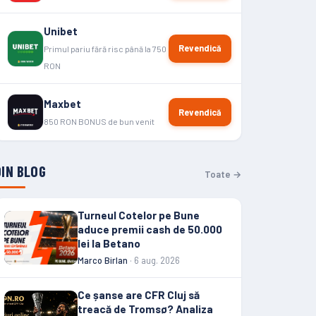
Unibet
Revendică
Primul pariu fără risc până la 750
RON
Maxbet
Revendică
850 RON BONUS de bun venit
DIN BLOG
Toate →
Turneul Cotelor pe Bune
aduce premii cash de 50.000
lei la Betano
Marco Birlan
· 6 aug. 2026
Ce șanse are CFR Cluj să
treacă de Tromsø? Analiza