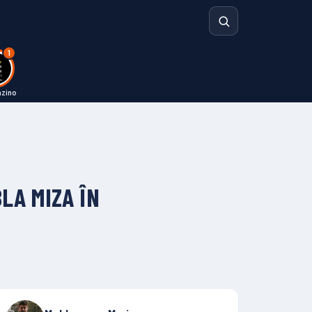
1
azino
LA MIZA ÎN