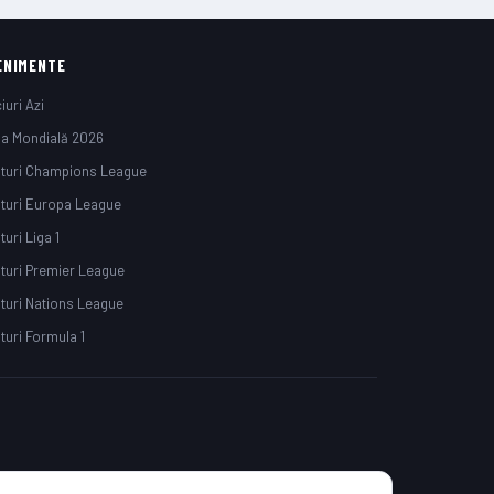
ENIMENTE
iuri Azi
a Mondială 2026
turi Champions League
turi Europa League
turi Liga 1
turi Premier League
turi Nations League
turi Formula 1
comandate, putem primi un comision. Acest lucru nu implică niciun