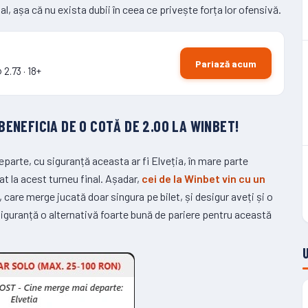
al, așa că nu exista dubii în ceea ce privește forța lor ofensivă.
Pariază acum
2.73 · 18+
 BENEFICIA DE O COTĂ DE 2.00 LA WINBET!
arte, cu siguranță aceasta ar fi Elveția, în mare parte
tat la acest turneu final. Așadar,
cei de la Winbet vin cu un
, care merge jucată doar singura pe bilet, și desigur aveți și o
siguranță o alternativă foarte bună de pariere pentru această