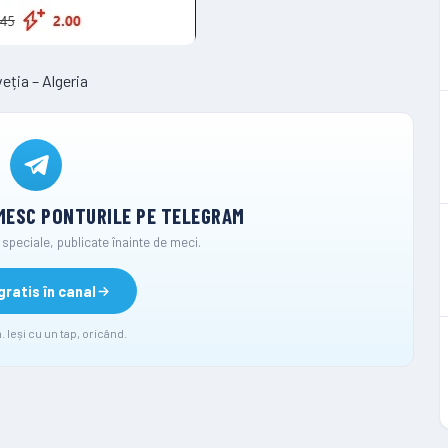
veția – Algeria
MESC PONTURILE PE TELEGRAM
le speciale, publicate înainte de meci.
gratis în canal
 Ieși cu un tap, oricând.