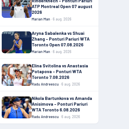
Rinderknech – Ponturi Pariuri
ATP Montreal Open 07 august
2026
Marian Man
· 6 aug. 2026
Aryna Sabalenka vs Shuai
Zhang – Ponturi Pariuri WTA
Toronto Open 07.08.2026
Marian Man
· 6 aug. 2026
Elina Svitolina vs Anastasia
Potapova – Ponturi WTA
Toronto 7.08.2026
Radu Andreescu
· 6 aug. 2026
Nikola Bartunkova vs Amanda
Anisimova – Ponturi Pariuri
WTA Toronto 6.08.2026
Radu Andreescu
· 6 aug. 2026