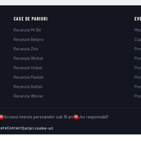
CASE DE PARIURI
EV
Recenzie Mr Bit
Mec
Recenzie Betano
Cup
Recenzie Zinx
Pon
Recenzie Winbet
Pon
Recenzie Unibet
Pon
Recenzie Maxbet
Pon
Recenzie Betfair
Pon
Recenzie Winner
Pon
Accesul interzis persoanelor sub 18 ani
Joc responsabil!
tate
Contact
Setări cookie-uri
iere. Dacă dați click pe acestea și vă creați un cont la una dintre agențiile de pariuri re