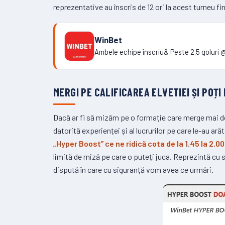
reprezentative au înscris de 12 ori la acest turneu fin
WinBet
Ambele echipe înscriu& Peste 2.5 goluri @ 
MERGI PE CALIFICAREA ELVETIEI ȘI POȚI
Dacă ar fi să mizăm pe o formație care merge mai dep
datorită experienței și al lucrurilor pe care le-au ară
„Hyper Boost” ce ne ridică cota de la 1.45 la 2.00
limită de miză pe care o puteți juca. Reprezintă cu 
dispută în care cu siguranță vom avea ce urmări.