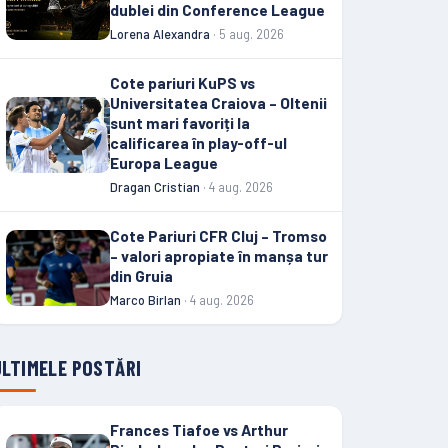
dublei din Conference League
Lorena Alexandra
· 5 aug. 2026
Cote pariuri KuPS vs
Universitatea Craiova – Oltenii
sunt mari favoriți la
calificarea în play-off-ul
Europa League
Dragan Cristian
· 4 aug. 2026
Cote Pariuri CFR Cluj – Tromso
– valori apropiate în manșa tur
din Gruia
Marco Birlan
· 4 aug. 2026
ULTIMELE POSTĂRI
Frances Tiafoe vs Arthur