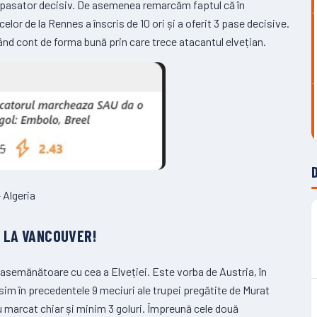
de pasator decisiv. De asemenea remarcăm faptul că în
celor de la Rennes a înscris de 10 ori și a oferit 3 pase decisive.
nând cont de forma bună prin care trece atacantul elvețian.
– Algeria
” LA VANCOUVER!
e asemănătoare cu cea a Elveției. Este vorba de Austria, în
m în precedentele 9 meciuri ale trupei pregătite de Murat
-au marcat chiar și minim 3 goluri. Împreună cele două