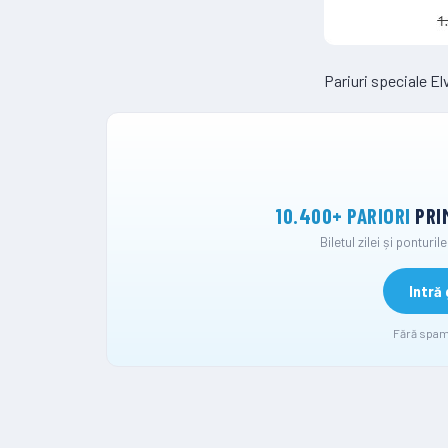
Pariuri speciale El
10.400+ PARIORI
PRI
Biletul zilei și ponturi
Intră 
Fără spam.