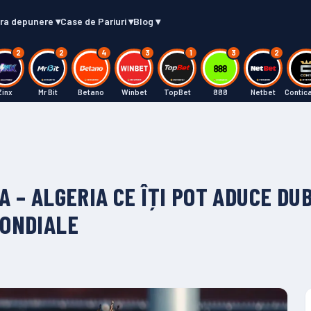
ra depunere ▾
Case de Pariuri ▾
Blog ▾
2
2
4
3
1
3
2
Zinx
Mr Bit
Betano
Winbet
TopBet
888
Netbet
Contic
A – ALGERIA CE ÎȚI POT ADUCE DUB
MONDIALE