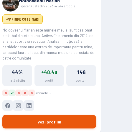
Moldoveanu Marian
Tipster XBets din 2023 · 4.544 articole
PRINDE COTE MARI
Moldoveanu Marian este numele meu si sunt pasionat
de fotbal dintotdeauna. Activez în domeniu din 2012, ca
analist sportiv si redactor. Analiza minuțioasă a
partidelor este una extrem de importantă pentru mine,
iar acest lucru a facut din munca mea una apreciata de
catre comunitate
44%
+40.4u
146
rată câștig
profit
ponturi
ultimele 5
Vezi profilul