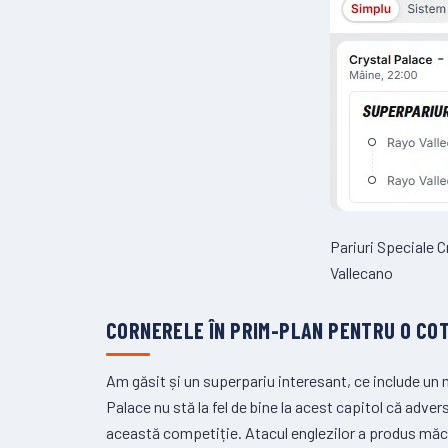
Pariuri Speciale C
Vallecano
CORNERELE ÎN PRIM-PLAN PENTRU O COT
Am găsit și un superpariu interesant, ce include un mi
Palace nu stă la fel de bine la acest capitol că adver
această competiție. Atacul englezilor a produs măcar