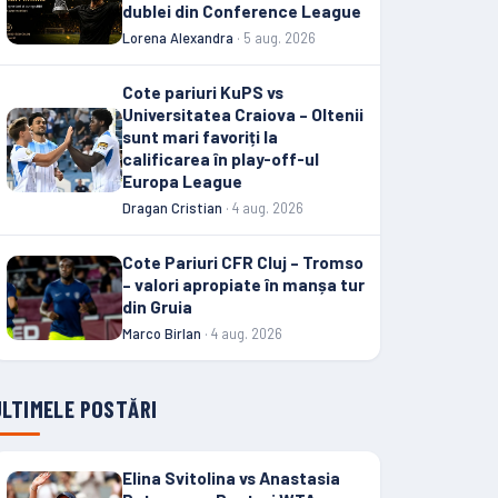
dublei din Conference League
Lorena Alexandra
· 5 aug. 2026
Cote pariuri KuPS vs
Universitatea Craiova – Oltenii
sunt mari favoriți la
calificarea în play-off-ul
Europa League
Dragan Cristian
· 4 aug. 2026
Cote Pariuri CFR Cluj – Tromso
– valori apropiate în manșa tur
din Gruia
Marco Birlan
· 4 aug. 2026
ULTIMELE POSTĂRI
Elina Svitolina vs Anastasia