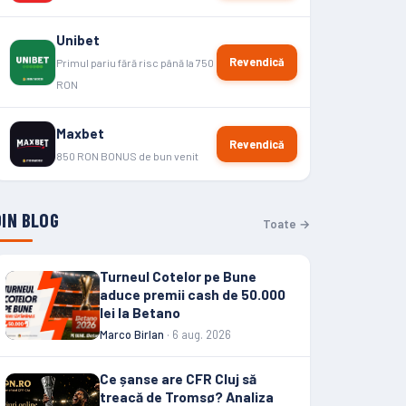
Unibet
Revendică
Primul pariu fără risc până la 750
RON
Maxbet
Revendică
850 RON BONUS de bun venit
DIN BLOG
Toate →
Turneul Cotelor pe Bune
aduce premii cash de 50.000
lei la Betano
Marco Birlan
· 6 aug. 2026
Ce șanse are CFR Cluj să
treacă de Tromsø? Analiza