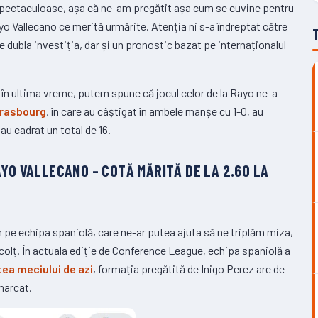
pectaculoase, așa că ne-am pregătit așa cum se cuvine pentru
yo Vallecano ce merită urmărite. Atenția ni s-a îndreptat către
 dubla investiția, dar și un pronostic bazat pe internaționalul
în ultima vreme, putem spune că jocul celor de la Rayo ne-a
trasbourg
, în care au câștigat în ambele manșe cu 1-0, au
 au cadrat un total de 16.
YO VALLECANO – COTĂ MĂRITĂ DE LA 2.60 LA
pe echipa spaniolă, care ne-ar putea ajuta să ne triplăm miza,
de colț. În actuala ediție de Conference League, echipa spaniolă a
tea meciului de azi
, formația pregătită de Inigo Perez are de
marcat.