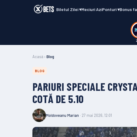
Biletul Zilei ▾
Meciuri Azi
Ponturi ▾
Bonus fa
Acasă
›
Blog
BLOG
PARIURI SPECIALE CRYSTA
COTĂ DE 5.10
Moldoveanu Marian
· 27 mai 2026, 12:01