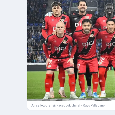
Sursa fotografiei: Facebook oficial - Rayo Vallecano