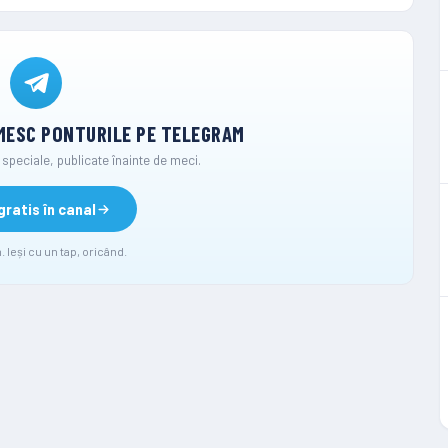
MESC PONTURILE PE TELEGRAM
le speciale, publicate înainte de meci.
gratis în canal
 Ieși cu un tap, oricând.