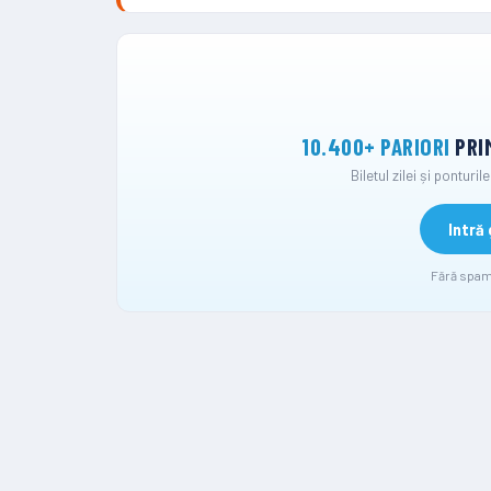
10.400+ PARIORI
PRI
Biletul zilei și ponturi
Intră 
Fără spam.