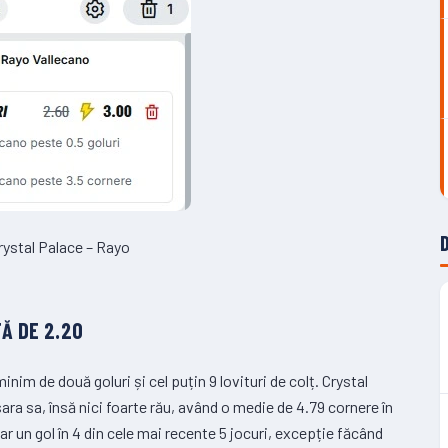
rystal Palace – Rayo
Ă DE 2.20
nim de două goluri și cel puțin 9 lovituri de colț. Crystal
sara sa, însă nici foarte rău, având o medie de 4.79 cornere în
 un gol în 4 din cele mai recente 5 jocuri, excepție făcând