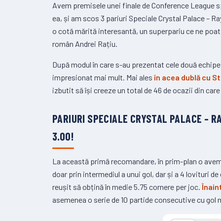
Avem premisele unei finale de Conference League s
ea, și am scos 3 pariuri Speciale Crystal Palace – Ra
o cotă mărită interesantă, un superpariu ce ne poate
român Andrei Rațiu.
După modul în care s-au prezentat cele două echipe 
impresionat mai mult. Mai ales
în acea dublă cu S
izbutit să își creeze un total de 46 de ocazii din care
PARIURI SPECIALE CRYSTAL PALACE – RA
3.00!
La această primă recomandare, în prim-plan o avem 
doar prin intermediul a unui gol, dar și a 4 lovituri 
reușit să obțină în medie 5.75 cornere per joc.
Înain
asemenea o serie de 10 partide consecutive cu gol 