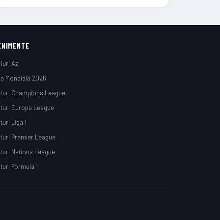
ENIMENTE
iuri Azi
a Mondială 2026
turi Champions League
turi Europa League
turi Liga 1
turi Premier League
turi Nations League
turi Formula 1