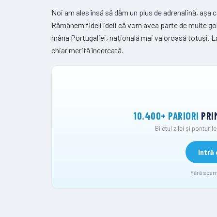
Noi am ales însă să dăm un plus de adrenalină, așa 
Rămânem fideli ideii că vom avea parte de multe go
mâna Portugaliei, națională mai valoroasă totuși. La
chiar merită încercată.
10.400+ PARIORI
PRI
Biletul zilei și ponturi
Intră 
Fără spam.