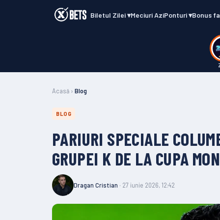
Biletul Zilei ▾
Meciuri Azi
Ponturi ▾
Bonus fa
Acasă
›
Blog
BLOG
PARIURI SPECIALE COLUM
GRUPEI K DE LA CUPA MO
Dragan Cristian
· 27 iunie 2026, 12:42