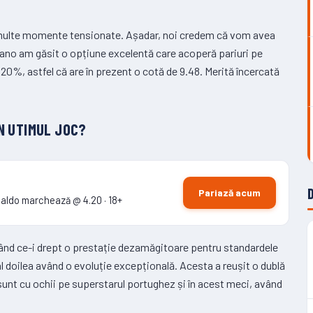
i multe momente tensionate. Așadar, noi credem că vom avea
etano am găsit o opțiune excelentă care acoperă pariuri pe
 20%, astfel că are în prezent o cotă de 9.48. Merită încercată
N UTIMUL JOC?
Pariază acum
onaldo marchează @ 4.20 · 18+
având ce-i drept o prestație dezamăgitoare pentru standardele
 al doilea având o evoluție excepțională. Acesta a reușit o dublă
ii sunt cu ochii pe superstarul portughez și în acest meci, având