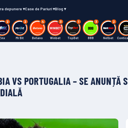
ra depunere ▾
Case de Pariuri ▾
Blog ▾
2
2
4
3
1
3
2
Zinx
Mr Bit
Betano
Winbet
TopBet
888
Netbet
Contic
BIA VS PORTUGALIA – SE ANUNȚĂ 
NDIALĂ