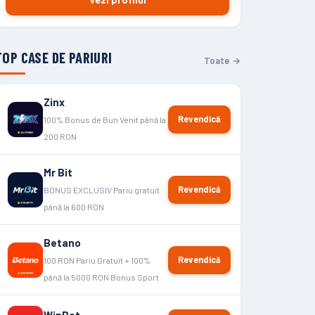
TOP CASE DE PARIURI
Toate →
Zinx
Revendică
100% Bonus de Bun Venit până la
200 RON
Mr Bit
Revendică
BONUS EXCLUSIV Pariu gratuit
până la 600 RON
Betano
Revendică
100 RON Pariu Gratuit + 100%
până la 5000 RON Bonus Sport
WinBet