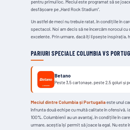
pentru primul loc. Meciul este programat să se joace
desfășoare pe „Hard Rock Stadium”.
Un astfel de meci nu trebuie ratat, în condițiile în 
spectacol. Noi am decis să ne încercăm norocul cu d
excelente. Prin urmare, dacă îți lipsește inspirația, 
PARIURI SPECIALE COLUMBIA VS PORTUGA
Betano
Peste 3,5 cartonașe, peste 2,5 goluri și p
Meciul dintre Columbia și Portugalia
este unul car
înfrunta două echipe cu multă calitate în ofensivă, i
100%. Columbienii au un avantaj, în condițiile în car
urmare, aceștia își permit să joace la egal. Nu este 