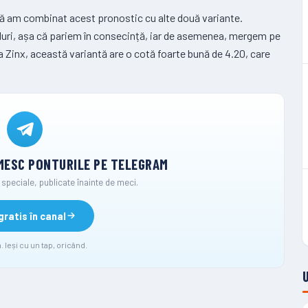
că am combinat acest pronostic cu alte două variante.
luri, așa că pariem în consecință, iar de asemenea, mergem pe
 Zinx, această variantă are o cotă foarte bună de 4.20, care
MESC PONTURILE PE TELEGRAM
le speciale, publicate înainte de meci.
gratis în canal
 Ieși cu un tap, oricând.