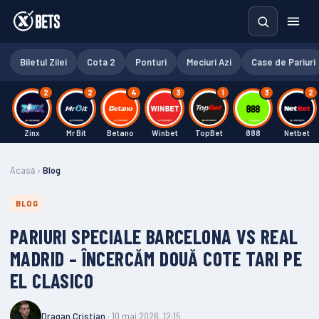
Biletul Zilei
Cota 2
Ponturi
Meciuri Azi
Case de Pariuri
2
2
4
3
1
3
2
Zinx
Mr Bit
Betano
Winbet
TopBet
888
Netbet
Acasă
›
Blog
BLOG
PARIURI SPECIALE BARCELONA VS REAL
MADRID – ÎNCERCĂM DOUĂ COTE TARI PE
EL CLASICO
Dragan Cristian
· 10 mai 2026, 12:15