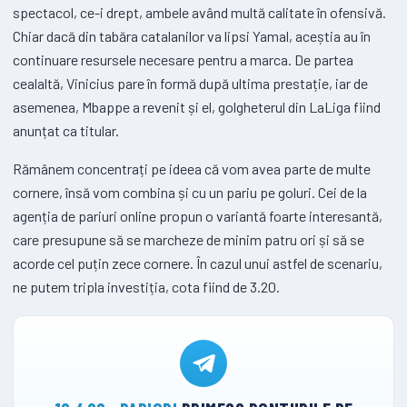
spectacol, ce-i drept, ambele având multă calitate în ofensivă.
Chiar dacă din tabăra catalanilor va lipsi Yamal, aceștia au în
continuare resursele necesare pentru a marca. De partea
cealaltă, Vinicius pare în formă după ultima prestație, iar de
asemenea, Mbappe a revenit și el, golgheterul din LaLiga fiind
anunțat ca titular.
Rămânem concentrați pe ideea că vom avea parte de multe
cornere, însă vom combina și cu un pariu pe goluri. Cei de la
agenția de pariuri online propun o variantă foarte interesantă,
care presupune să se marcheze de minim patru ori și să se
acorde cel puțin zece cornere. În cazul unui astfel de scenariu,
ne putem tripla investiția, cota fiind de 3.20.