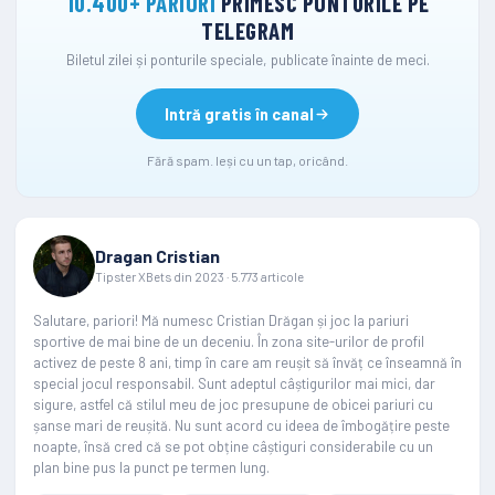
10.400+ PARIORI
PRIMESC PONTURILE PE
TELEGRAM
Biletul zilei și ponturile speciale, publicate înainte de meci.
Intră gratis în canal
Fără spam. Ieși cu un tap, oricând.
Dragan Cristian
Tipster XBets din 2023 · 5.773 articole
Salutare, pariori! Mă numesc Cristian Drăgan și joc la pariuri
sportive de mai bine de un deceniu. În zona site-urilor de profil
activez de peste 8 ani, timp în care am reușit să învăț ce înseamnă în
special jocul responsabil. Sunt adeptul câștigurilor mai mici, dar
sigure, astfel că stilul meu de joc presupune de obicei pariuri cu
șanse mari de reușită. Nu sunt acord cu ideea de îmbogățire peste
noapte, însă cred că se pot obține câștiguri considerabile cu un
plan bine pus la punct pe termen lung.