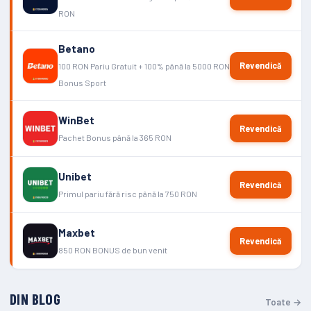
RON
Betano
Revendică
100 RON Pariu Gratuit + 100% până la 5000 RON
Bonus Sport
WinBet
Revendică
Pachet Bonus până la 365 RON
Unibet
Revendică
Primul pariu fără risc până la 750 RON
Maxbet
Revendică
850 RON BONUS de bun venit
DIN BLOG
Toate →