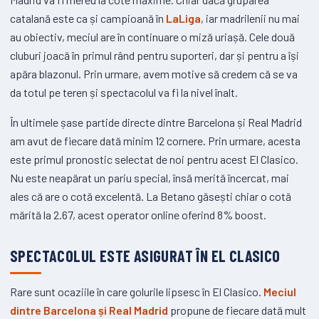
catalană este ca și campioană în
LaLiga
, iar madrilenii nu mai
au obiectiv, meciul are în continuare o miză uriașă. Cele două
cluburi joacă în primul rând pentru suporteri, dar și pentru a își
apăra blazonul. Prin urmare, avem motive să credem că se va
da totul pe teren și spectacolul va fi la nivel înalt.
În ultimele șase partide directe dintre Barcelona și Real Madrid
am avut de fiecare dată minim 12 cornere. Prin urmare, acesta
este primul pronostic selectat de noi pentru acest El Clasico.
Nu este neapărat un pariu special, însă merită încercat, mai
ales că are o cotă excelentă. La Betano găsești chiar o cotă
mărită la 2.67, acest operator online oferind 8% boost.
SPECTACOLUL ESTE ASIGURAT ÎN EL CLASICO
Rare sunt ocaziile în care golurile lipsesc în El Clasico.
Meciul
dintre Barcelona și Real Madrid
propune de fiecare dată mult