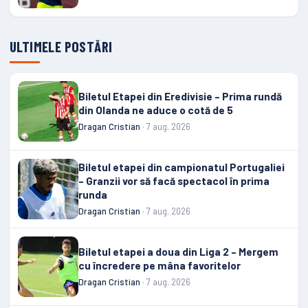
ULTIMELE POSTĂRI
Biletul Etapei din Eredivisie – Prima rundă
din Olanda ne aduce o cotă de 5
Dragan Cristian
· 7 aug. 2026
Biletul etapei din campionatul Portugaliei
– Granzii vor să facă spectacol în prima
runda
Dragan Cristian
· 7 aug. 2026
Biletul etapei a doua din Liga 2 – Mergem
cu încredere pe mâna favoritelor
Dragan Cristian
· 7 aug. 2026