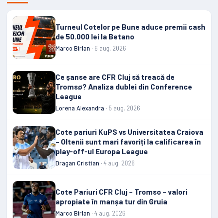
Turneul Cotelor pe Bune aduce premii cash
de 50.000 lei la Betano
Marco Birlan
· 6 aug. 2026
Ce șanse are CFR Cluj să treacă de
Tromsø? Analiza dublei din Conference
League
Lorena Alexandra
· 5 aug. 2026
Cote pariuri KuPS vs Universitatea Craiova
– Oltenii sunt mari favoriți la calificarea în
play-off-ul Europa League
Dragan Cristian
· 4 aug. 2026
Cote Pariuri CFR Cluj – Tromso – valori
apropiate în manșa tur din Gruia
Marco Birlan
· 4 aug. 2026