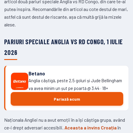
articol două pariuri speciale Anglia vs RD Congo, din care te-ai
putea inspira. Recomandările din articol au cote destul de mari,
astfel că sunt destul de riscante, așa că multă grijă la mizele
alese.
PARIURI SPECIALE ANGLIA VS RD CONGO, 1 IULIE
2026
Betano
Anglia câștigă, peste 2,5 goluri și Jude Bellingham
va avea minim un șut pe poartă @ 3.44 · 18+
Pariază acum
Naționala Angliei nu a avut emoții în a își câștiga grupa, având
ce-i drept adversari accesibili.
Aceasta a învins Croația
în