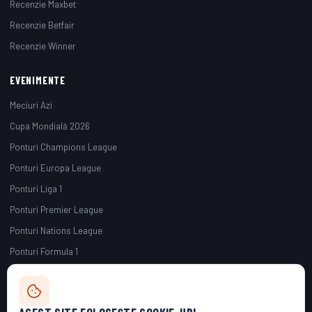
Recenzie Maxbet
Recenzie Betfair
Recenzie Winner
EVENIMENTE
Meciuri Azi
Cupa Mondială 2026
Ponturi Champions League
Ponturi Europa League
Ponturi Liga 1
Ponturi Premier League
Ponturi Nations League
Ponturi Formula 1
Decizia ONJN nr.191/17.04.2026, Licența: L2260797Y001731