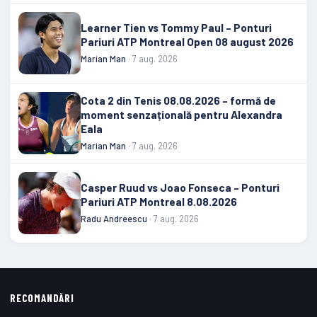
Learner Tien vs Tommy Paul – Ponturi
Pariuri ATP Montreal Open 08 august 2026
Marian Man
· 7 aug. 2026
Cota 2 din Tenis 08.08.2026 – formă de
moment senzațională pentru Alexandra
Eala
Marian Man
· 7 aug. 2026
Casper Ruud vs Joao Fonseca – Ponturi
Pariuri ATP Montreal 8.08.2026
Radu Andreescu
· 7 aug. 2026
RECOMANDĂRI