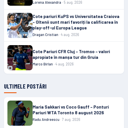
Lorena Alexandra
· 5 aug. 2026
Cote pariuri KuPS vs Universitatea Craiova
– Oltenii sunt mari favoriți la calificarea în
play-off-ul Europa League
Dragan Cristian
· 4 aug. 2026
Cote Pariuri CFR Cluj – Tromso – valori
apropiate în manșa tur din Gruia
Marco Birlan
· 4 aug. 2026
ULTIMELE POSTĂRI
Maria Sakkari vs Coco Gauff – Ponturi
Pariuri WTA Toronto 8 august 2026
Radu Andreescu
· 7 aug. 2026