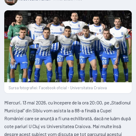
Sursa fotografiei: Facebook oficial - Universitatea Craiova
Miercuri, 13 mai 2026, cu începere de la ora 20:00, pe „Stadionul
Municipal” din Sibiu vom asista la a 88-a finală a Cupei
României care se anunță a fi una echilibrată, dacă ne luăm după
cote pariuri U Cluj vs Universitatea Craiova. Mai multe însă
despre acest subiect vom discuta pe tot parcursul acestui