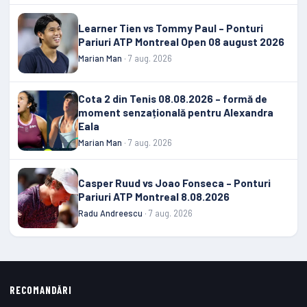
Learner Tien vs Tommy Paul – Ponturi
Pariuri ATP Montreal Open 08 august 2026
Marian Man
· 7 aug. 2026
Cota 2 din Tenis 08.08.2026 – formă de
moment senzațională pentru Alexandra
Eala
Marian Man
· 7 aug. 2026
Casper Ruud vs Joao Fonseca – Ponturi
Pariuri ATP Montreal 8.08.2026
Radu Andreescu
· 7 aug. 2026
RECOMANDĂRI