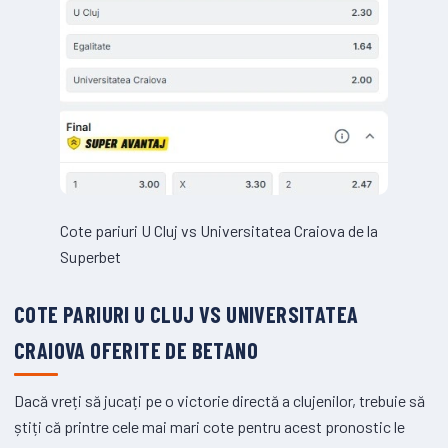
Cote pariuri U Cluj vs Universitatea Craiova de la
Superbet
COTE PARIURI U CLUJ VS UNIVERSITATEA
CRAIOVA OFERITE DE BETANO
Dacă vreți să jucați pe o victorie directă a clujenilor, trebuie să
știți că printre cele mai mari cote pentru acest pronostic le