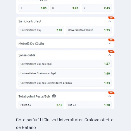
Cote pariuri U Cluj vs Universitatea Craiova oferite
de Betano