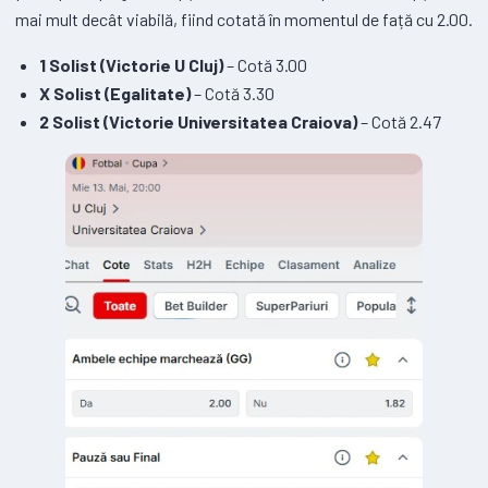
mai mult decât viabilă, fiind cotată în momentul de față cu 2.00.
1 Solist (Victorie U Cluj)
– Cotă 3.00
X Solist (Egalitate)
– Cotă 3.30
2 Solist (Victorie Universitatea Craiova)
– Cotă 2.47