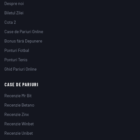
Despre noi
Biletul Zilei
Cota 2
Case de Pariuri Online
Bonus fără Depunere
Ponturi Fotbal
Ponturi Tenis
Ghid Pariuri Online
CASE DE PARIURI
Recenzie Mr Bit
Recenzie Betano
Recenzie Zinx
Recenzie Winbet
Recenzie Unibet