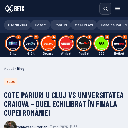
Biletul Zilei
Cota 2
Ponturi
Meciuri Azi
Case de Pariuri
2
2
4
3
1
3
2
Zinx
Mr Bit
Betano
Winbet
TopBet
888
Netbet
Acasă
›
Blog
BLOG
COTE PARIURI U CLUJ VS UNIVERSITATEA
CRAIOVA – DUEL ECHILIBRAT ÎN FINALA
CUPEI ROMÂNIEI
Moldoveanu Marian
· 11 mai 2026, 14:33