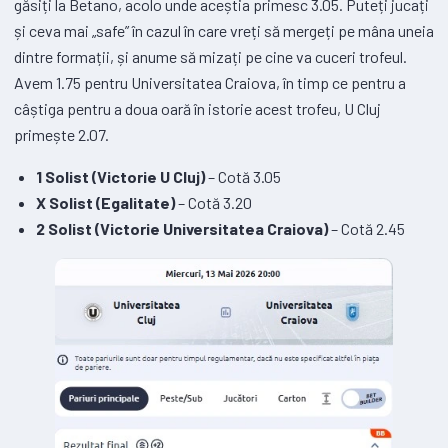
găsiți la Betano, acolo unde aceștia primesc 3.05. Puteți jucați
și ceva mai „safe” în cazul în care vreți să mergeți pe mâna uneia
dintre formații, și anume să mizați pe cine va cuceri trofeul.
Avem 1.75 pentru Universitatea Craiova, în timp ce pentru a
câștiga pentru a doua oară în istorie acest trofeu, U Cluj
primește 2.07.
1 Solist (Victorie U Cluj)
– Cotă 3.05
X Solist (Egalitate)
– Cotă 3.20
2 Solist (Victorie Universitatea Craiova)
– Cotă 2.45