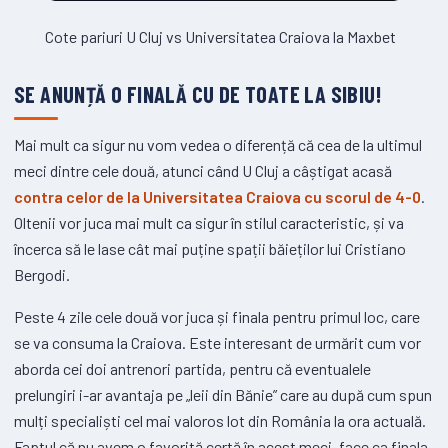
Cote pariuri U Cluj vs Universitatea Craiova la Maxbet
SE ANUNȚĂ O FINALĂ CU DE TOATE LA SIBIU!
Mai mult ca sigur nu vom vedea o diferență că cea de la ultimul
meci dintre cele două, atunci când U Cluj a câștigat acasă
contra celor de la Universitatea Craiova cu scorul de 4-0
.
Oltenii vor juca mai mult ca sigur în stilul caracteristic, și va
încerca să le lase cât mai puține spații băieților lui Cristiano
Bergodi.
Peste 4 zile cele două vor juca și finala pentru primul loc, care
se va consuma la Craiova. Este interesant de urmărit cum vor
aborda cei doi antrenori partida, pentru că eventualele
prelungiri i-ar avantaja pe „leii din Bănie” care au după cum spun
mulți specialiști cel mai valoros lot din România la ora actuală.
Faptul că nu avem o favorită certă în acest meci, face ca finala