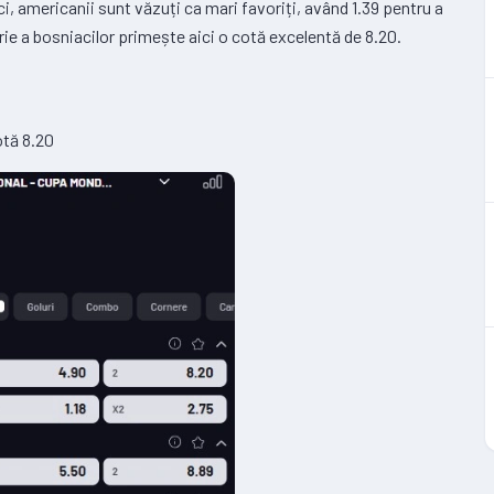
i, americanii sunt văzuți ca mari favoriți, având 1.39 pentru a
rie a bosniacilor primește aici o cotă excelentă de 8.20.
tă 8.20