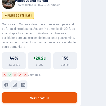
Moldoveanu Marian
Tipster XBets din 2023 · 4.547 articole
PRINDE COTE MARI
Moldoveanu Marian este numele meu si sunt pasionat
de fotbal dintotdeauna. Activez în domeniu din 2012, ca
analist sportiv si redactor. Analiza minuțioasă a
partidelor este una extrem de importantă pentru mine,
iar acest lucru a facut din munca mea una apreciata de
catre comunitate
44%
+26.2u
156
rată câștig
profit
ponturi
ultimele 5
Vezi profilul