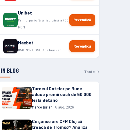
Unibet
Revendică
Primul pariu fără risc până la 750
RON
Maxbet
Revendică
850 RON BONUS de bun venit
DIN BLOG
Toate →
Turneul Cotelor pe Bune
aduce premii cash de 50.000
lei la Betano
Marco Birlan
· 6 aug. 2026
Ce șanse are CFR Cluj să
treacă de Tromsø? Analiza