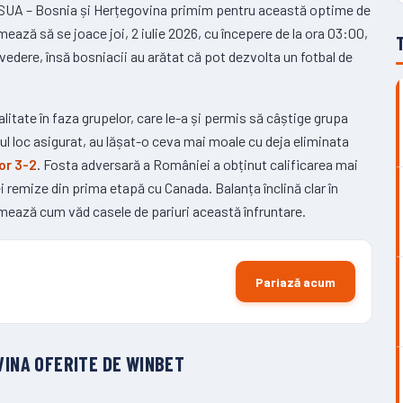
ri SUA – Bosnia și Herțegovina primim pentru această optime de
ează să se joace joi, 2 iulie 2026, cu începere de la ora 03:00,
 vedere, însă bosniacii au arătat că pot dezvolta un fotbal de
itate în faza grupelor, care le-a și permis să câștige grupa
l loc asigurat, au lășat-o ceva mai moale cu deja eliminata
or 3-2
. Fosta adversară a României a obținut calificarea mai
ei remize din prima etapă cu Canada. Balanța înclină clar în
rmează cum văd casele de pariuri această înfruntare.
Pariază acum
VINA OFERITE DE WINBET