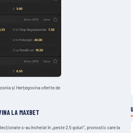
osnia și Herțegovina oferite de
VINA LA MAXBET
ecționate s-au încheiat în „peste 2.5 goluri”, pronostic care la