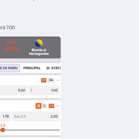
tă 7.00