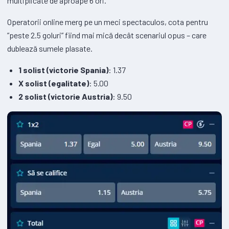
multiplicate de aproape 6 ori.
Operatorii online merg pe un meci spectaculos, cota pentru
”peste 2.5 goluri” fiind mai mică decât scenariul opus – care
dublează sumele plasate.
1 solist (victorie Spania)
: 1.37
X solist (egalitate)
: 5.00
2 solist (victorie Austria)
: 9.50