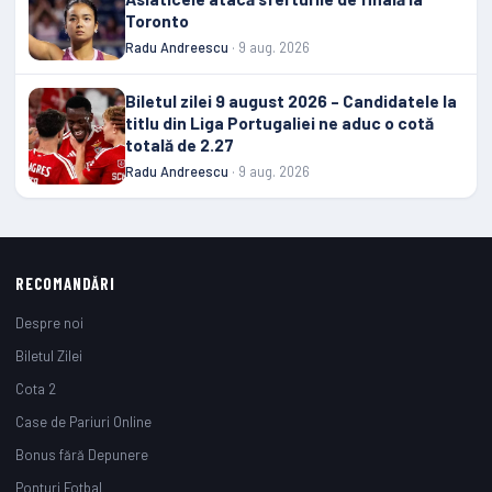
Toronto
Radu Andreescu
· 9 aug. 2026
Biletul zilei 9 august 2026 – Candidatele la
titlu din Liga Portugaliei ne aduc o cotă
totală de 2.27
Radu Andreescu
· 9 aug. 2026
RECOMANDĂRI
Despre noi
Biletul Zilei
Cota 2
Case de Pariuri Online
Bonus fără Depunere
Ponturi Fotbal