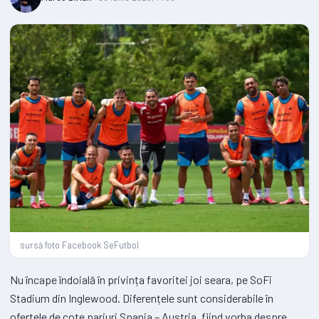
sursă foto Facebook SeFutbol
Nu încape îndoială în privința favoritei joi seara, pe SoFi
Stadium din Inglewood. Diferențele sunt considerabile în
ofertele de cote pariuri Spania – Austria, fiind vorba despre