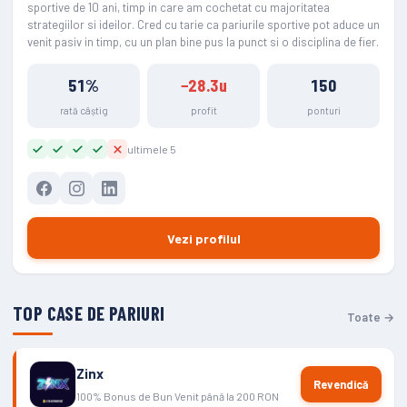
sportive de 10 ani, timp in care am cochetat cu majoritatea
strategiilor si ideilor. Cred cu tarie ca pariurile sportive pot aduce un
venit pasiv in timp, cu un plan bine pus la punct si o disciplina de fier.
51%
−28.3u
150
rată câștig
profit
ponturi
ultimele 5
Vezi profilul
TOP CASE DE PARIURI
Toate →
Zinx
Revendică
100% Bonus de Bun Venit până la 200 RON