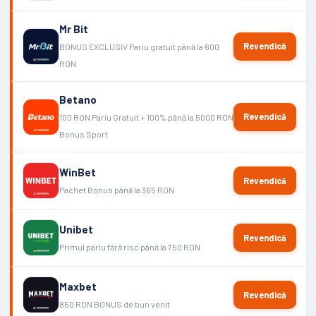
Mr Bit
Revendică
BONUS EXCLUSIV Pariu gratuit până la 600
RON
Betano
Revendică
100 RON Pariu Gratuit + 100% până la 5000 RON
Bonus Sport
WinBet
Revendică
Pachet Bonus până la 365 RON
Unibet
Revendică
Primul pariu fără risc până la 750 RON
Maxbet
Revendică
850 RON BONUS de bun venit