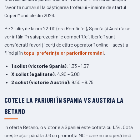
favorita numărul 1 la câștigarea trofeului – înainte de startul
Cupei Mondiale din 2026.
Pe 2 iulie, de la ora 22:00 (ora României), Spania și Austria se
vor întâlni în șaisprezecimile competiției. Ibericii sunt
considerați favoriți cerți de către operatorii online – aceștia
fiind și în
topul preferințelor pariorilor români
.
1 solist (victorie Spania)
: 1.33 – 1.37
X solist (egalitate)
: 4.90 – 5.00
2 solist (victorie Austria)
: 9.50 – 9.75
COTELE LA PARIURI ÎN SPANIA VS AUSTRIA LA
BETANO
În oferta Betano, o victorie a Spaniei este cotată cu 1.34. Cota
crește ușor până la 3.6 cu promoția MC – care nu acoperă însă