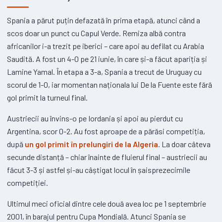
Spania a părut puțin defazată în prima etapă, atunci când a
scos doar un punct cu Capul Verde. Remiza albă contra
africanilor i-a trezit pe iberici – care apoi au defilat cu Arabia
Saudită. A fost un 4-0 pe 21 iunie, în care și-a făcut apariția și
Lamine Yamal. În etapa a 3-a, Spania a trecut de Uruguay cu
scorul de 1-0, iar momentan naționala lui De la Fuente este fără
gol primit la turneul final.
Austriecii au învins-o pe Iordania și apoi au pierdut cu
Argentina, scor 0-2. Au fost aproape de a părăsi competiția,
după
un gol primit în prelungiri de la Algeria
. La doar câteva
secunde distanță – chiar înainte de fluierul final – austriecii au
făcut 3-3 și astfel și-au câștigat locul în șaisprezecimile
competiției.
Ultimul meci oficial dintre cele două avea loc pe 1 septembrie
2001, în barajul pentru Cupa Mondială. Atunci Spania se