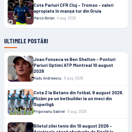
Cote Pariuri CFR Cluj – Tromso – valori
apropiate în manșa tur din Gruia
Marco Birlan
· 4 aug. 2026
ULTIMELE POSTĂRI
Joao Fonseca vs Ben Shelton – Ponturi
Pariuri Optimi ATP Montreal 10 august
2026
Radu Andreescu
· 9 aug. 2026
Cota 2 la Betano din fotbal, 9 august 2026.
Mizăm pe un betbuilder la un meci din
Superligă
Prigoreanu Gabriel
· 9 aug. 2026
Biletul zilei tenis din 10 august 2026 –
Asiaticele atacă sferturile de finală la