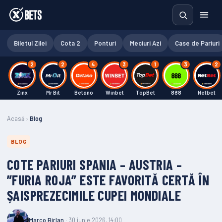
Biletul Zilei
Cota 2
Ponturi
Meciuri Azi
Case de Pariuri
2
2
4
3
1
3
2
Zinx
Mr Bit
Betano
Winbet
TopBet
888
Netbet
Acasă
›
Blog
BLOG
COTE PARIURI SPANIA – AUSTRIA –
”FURIA ROJA” ESTE FAVORITĂ CERTĂ ÎN
ȘAISPREZECIMILE CUPEI MONDIALE
Marco Birlan
· 30 iunie 2026, 14:00