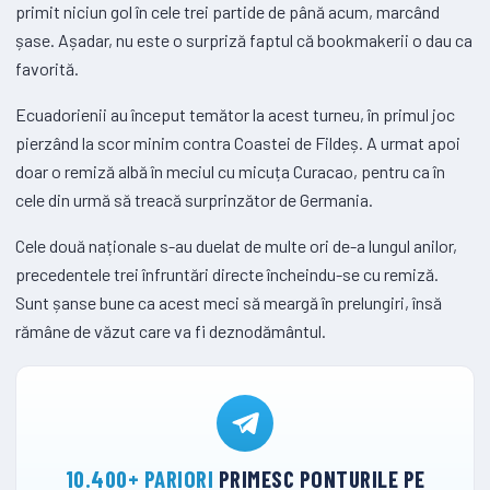
primit niciun gol în cele trei partide de până acum, marcând
șase. Așadar, nu este o surpriză faptul că bookmakerii o dau ca
favorită.
Ecuadorienii au început temător la acest turneu, în primul joc
pierzând la scor minim contra Coastei de Fildeș. A urmat apoi
doar o remiză albă în meciul cu micuța Curacao, pentru ca în
cele din urmă să treacă surprinzător de Germania.
Cele două naționale s-au duelat de multe ori de-a lungul anilor,
precedentele trei înfruntări directe încheindu-se cu remiză.
Sunt șanse bune ca acest meci să meargă în prelungiri, însă
rămâne de văzut care va fi deznodământul.
10.400+ PARIORI
PRIMESC PONTURILE PE