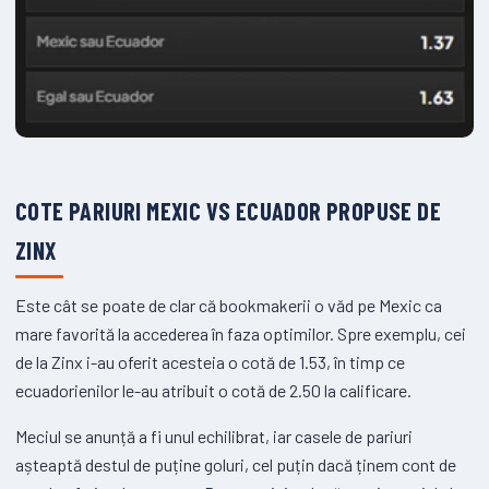
COTE PARIURI MEXIC VS ECUADOR PROPUSE DE
ZINX
Este cât se poate de clar că bookmakerii o văd pe Mexic ca
mare favorită la accederea în faza optimilor. Spre exemplu, cei
de la Zinx i-au oferit acesteia o cotă de 1.53, în timp ce
ecuadorienilor le-au atribuit o cotă de 2.50 la calificare.
Meciul se anunță a fi unul echilibrat, iar casele de pariuri
așteaptă destul de puține goluri, cel puțin dacă ținem cont de