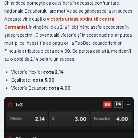
Chiar dacă pornește ca outsideră în această confruntare,
naționala Ecuadorului are motive să se gândească la un succes.
Aceasta vine după o
victorie uriașă obținută contra
Germaniei
, învingând-o cu 2 la 1, obținând astfel accederea în
șaisprezecimi. O eventuală victorie și în acest duel ne-ar putea
multiplica investiția de patru ori la TopBet, ecuadorienilor
fiindu-le atribuită o cotă de 4.00. De partea cealaltă, mexicanii
au o cotă de 2.14 pentru un succes.
Victorie Mexic:
cota 2.14
Egalitate:
cota 3.00
Victorie Ecuador:
cota 4.00