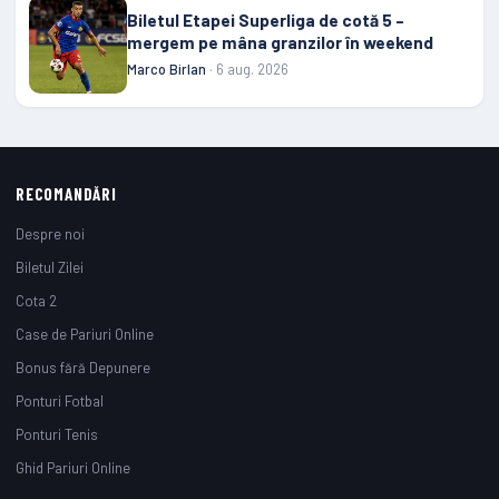
Biletul Etapei Superliga de cotă 5 –
mergem pe mâna granzilor în weekend
Marco Birlan
· 6 aug. 2026
RECOMANDĂRI
Despre noi
Biletul Zilei
Cota 2
Case de Pariuri Online
Bonus fără Depunere
Ponturi Fotbal
Ponturi Tenis
Ghid Pariuri Online