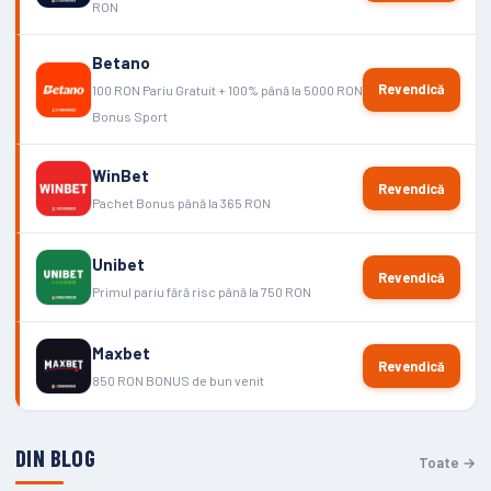
RON
Betano
Revendică
100 RON Pariu Gratuit + 100% până la 5000 RON
Bonus Sport
WinBet
Revendică
Pachet Bonus până la 365 RON
Unibet
Revendică
Primul pariu fără risc până la 750 RON
Maxbet
Revendică
850 RON BONUS de bun venit
DIN BLOG
Toate →