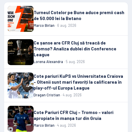
Turneul Cotelor pe Bune aduce premii cash
de 50.000 lei la Betano
Marco Birlan
· 6 aug. 2026
Ce șanse are CFR Cluj să treacă de
Tromsø? Analiza dublei din Conference
League
Lorena Alexandra
· 5 aug. 2026
Cote pariuri KuPS vs Universitatea Craiova
– Oltenii sunt mari favoriți la calificarea în
play-off-ul Europa League
Dragan Cristian
· 4 aug. 2026
Cote Pariuri CFR Cluj – Tromso – valori
apropiate în manșa tur din Gruia
Marco Birlan
· 4 aug. 2026