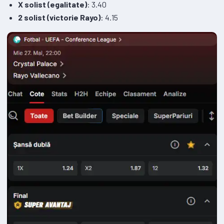
X solist (egalitate)
: 3.40
2 solist (victorie Rayo)
: 4.15