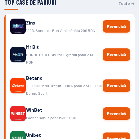
TOP CASE DE PARIURI
Toate →
Zinx
Revendică
100% Bonus de Bun Venit până la 200 RON
Mr Bit
Revendică
BONUS EXCLUSIV Pariu gratuit până la 600
RON
Betano
Revendică
100 RON Pariu Gratuit + 100% până la 5000 RON
Bonus Sport
WinBet
Revendică
Pachet Bonus până la 365 RON
Unibet
Revendică