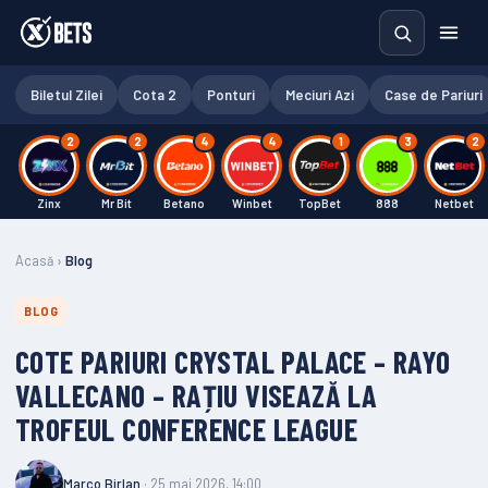
Biletul Zilei
Cota 2
Ponturi
Meciuri Azi
Case de Pariuri
2
2
4
4
1
3
2
Zinx
Mr Bit
Betano
Winbet
TopBet
888
Netbet
Acasă
›
Blog
BLOG
COTE PARIURI CRYSTAL PALACE – RAYO
VALLECANO – RAȚIU VISEAZĂ LA
TROFEUL CONFERENCE LEAGUE
Marco Birlan
· 25 mai 2026, 14:00