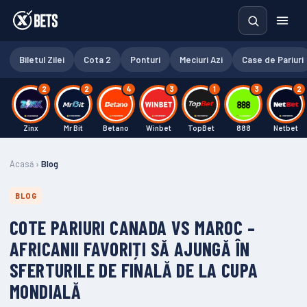
Biletul Zilei
Cota 2
Ponturi
Meciuri Azi
Case de Pariuri
2
2
4
3
1
3
2
Zinx
Mr Bit
Betano
Winbet
TopBet
888
Netbet
Acasă
›
Blog
BLOG
COTE PARIURI CANADA VS MAROC –
AFRICANII FAVORIȚI SĂ AJUNGĂ ÎN
SFERTURILE DE FINALĂ DE LA CUPA
MONDIALĂ