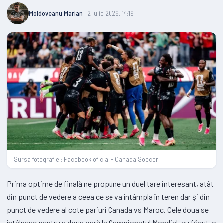
Moldoveanu Marian
· 2 iulie 2026, 14:19
Sursa fotografiei: Facebook oficial - Canada Soccer
Prima optime de finală ne propune un duel tare interesant, atât
din punct de vedere a ceea ce se va întâmpla în teren dar și din
punct de vedere al cote pariuri Canada vs Maroc. Cele doua se
întâlnesc pentru a doua oară la Campionatul Mondial, au făcut-o