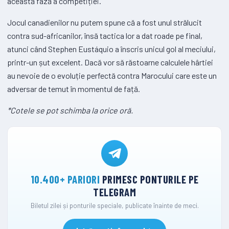
această fază a competiției.
Jocul canadienilor nu putem spune că a fost unul strălucit
contra sud-africanilor, însă tactica lor a dat roade pe final,
atunci când Stephen Eustáquio a înscris unicul gol al meciului,
printr-un șut excelent. Dacă vor să răstoarne calculele hârtiei
au nevoie de o evoluție perfectă contra Marocului care este un
adversar de temut în momentul de față.
*Cotele se pot schimba la orice oră.
10.400+ PARIORI
PRIMESC PONTURILE PE
TELEGRAM
Biletul zilei și ponturile speciale, publicate înainte de meci.