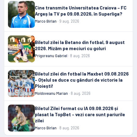
Cine transmite Universitatea Craiova – FC
Argeș la TV pe 09.08.2026, în Superliga?
Marco Birlan
· 9 aug. 2026
Biletul zilei la Betano din fotbal, 9 august
2026. Mizăm pe meciuri cu goluri
Prigoreanu Gabriel
· 8 aug. 2026
Biletul zilei din fotbal la Maxbet 09.08.2026
– Oțelul se duce cu gânduri de victorie la
Ploiești!
Moldoveanu Marian
· 8 aug. 2026
Biletul Zilei format cu IA 09.08.2026 și
plasat la TopBet – vezi care sunt pariurile
zilei
Marco Birlan
· 8 aug. 2026