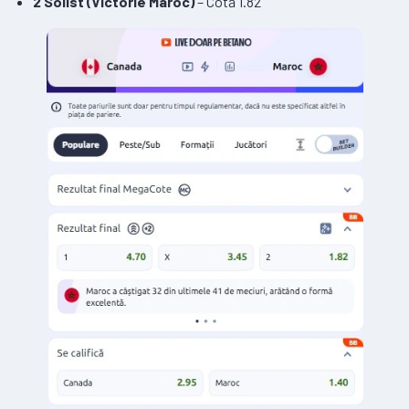
2 Solist (Victorie Maroc)
– Cotă 1.82