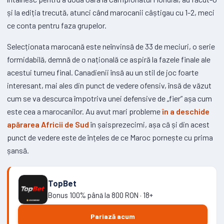
și la ediția trecută, atunci când marocanii câștigau cu 1-2, meci
ce conta pentru faza grupelor.
Selecționata marocană este neînvinsă de 33 de meciuri, o serie
formidabilă, demnă de o națională ce aspiră la fazele finale ale
acestui turneu final. Canadienii însă au un stil de joc foarte
interesant, mai ales din punct de vedere ofensiv, însă de văzut
cum se va descurca împotriva unei defensive de „fier” așa cum
este cea a marocanilor. Au avut mari probleme
în a deschide
apărarea Africii de Sud
în șaisprezecimi, așa că și din acest
punct de vedere este de înțeles de ce Maroc pornește cu prima
șansă.
TopBet
Bonus 100% până la 800 RON · 18+
Pariază acum