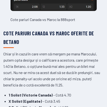
Cote pariuri Canada vs Maroc la 888sport
COTE PARIURI CANADA VS MAROC OFERITE DE
BETANO
Chiar și în cazul în care vrem să mergem pe mana Marocului,
putem opta desigur și o calificare a acestora, care primește
1.40 la Betano, o opțiune bună mai ales pentru un bilet mai
scurt. Nu ne-ar mira ca acest duel să se ducă în prelungiri, sau
chiar le penalty-uri acolo unde pe oricine ați miza, puteți
beneficia de o cotă excelentă de 11.25.
1 Solist (Victorie Canada)
– Cotă 4.70
X Solist (Egalitate)
– Cotă 3.45