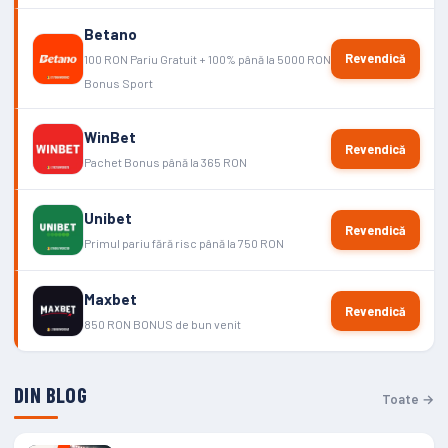
Betano
Revendică
100 RON Pariu Gratuit + 100% până la 5000 RON
Bonus Sport
WinBet
Revendică
Pachet Bonus până la 365 RON
Unibet
Revendică
Primul pariu fără risc până la 750 RON
Maxbet
Revendică
850 RON BONUS de bun venit
DIN BLOG
Toate →