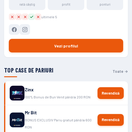
rată câștig
profit
ponturi
ultimele 5
Vezi profilul
TOP CASE DE PARIURI
Toate →
Zinx
Revendică
100% Bonus de Bun Venit până la 200 RON
Mr Bit
Revendică
BONUS EXCLUSIV Pariu gratuit până la 600
RON