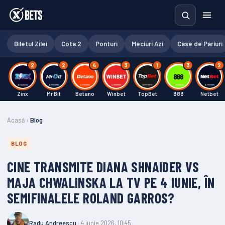
Biletul Zilei
Cota 2
Ponturi
Meciuri Azi
Case de Pariuri
2
2
4
3
1
3
2
Zinx
Mr Bit
Betano
Winbet
TopBet
888
Netbet
Acasă
›
Blog
BLOG
CINE TRANSMITE DIANA SHNAIDER VS
MAJA CHWALINSKA LA TV PE 4 IUNIE, ÎN
SEMIFINALELE ROLAND GARROS?
Radu Andreescu
· 4 iunie 2026, 10:45