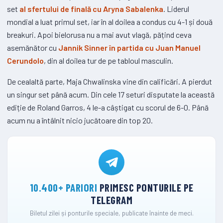
set
al sfertului de finală cu Aryna Sabalenka
. Liderul
mondial a luat primul set, iar în al doilea a condus cu 4-1 și două
breakuri. Apoi bielorusa nu a mai avut vlagă, pățind ceva
asemănător cu
Jannik Sinner în partida cu Juan Manuel
Cerundolo
, din al doilea tur de pe tabloul masculin.
De cealaltă parte, Maja Chwalinska vine din calificări. A pierdut
un singur set până acum. Din cele 17 seturi disputate la această
ediție de Roland Garros, 4 le-a câștigat cu scorul de 6-0. Până
acum nu a întâlnit nicio jucătoare din top 20.
10.400+ PARIORI
PRIMESC PONTURILE PE
TELEGRAM
Biletul zilei și ponturile speciale, publicate înainte de meci.