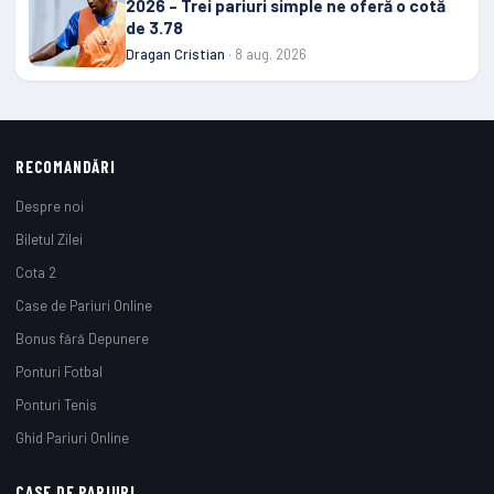
2026 – Trei pariuri simple ne oferă o cotă
de 3.78
Dragan Cristian
· 8 aug. 2026
RECOMANDĂRI
Despre noi
Biletul Zilei
Cota 2
Case de Pariuri Online
Bonus fără Depunere
Ponturi Fotbal
Ponturi Tenis
Ghid Pariuri Online
CASE DE PARIURI