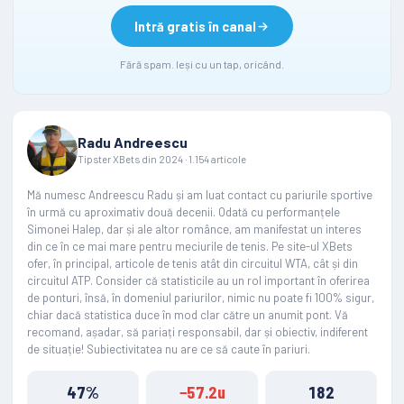
Intră gratis în canal
Fără spam. Ieși cu un tap, oricând.
Radu Andreescu
Tipster XBets din 2024 · 1.154 articole
Mă numesc Andreescu Radu și am luat contact cu pariurile sportive
în urmă cu aproximativ două decenii. Odată cu performanțele
Simonei Halep, dar și ale altor românce, am manifestat un interes
din ce în ce mai mare pentru meciurile de tenis. Pe site-ul XBets
ofer, în principal, articole de tenis atât din circuitul WTA, cât și din
circuitul ATP. Consider că statisticile au un rol important în oferirea
de ponturi, însă, în domeniul pariurilor, nimic nu poate fi 100% sigur,
chiar dacă statistica duce în mod clar către un anumit pont. Vă
recomand, așadar, să pariați responsabil, dar și obiectiv, indiferent
de situație! Subiectivitatea nu are ce să caute în pariuri.
47%
−57.2u
182