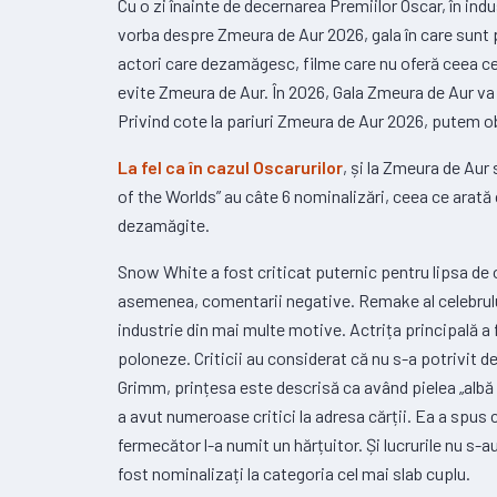
Cu o zi înainte de decernarea Premiilor Oscar, în in
vorba despre Zmeura de Aur 2026, gala în care sunt pr
actori care dezamăgesc, filme care nu oferă ceea ce
evite Zmeura de Aur. În 2026, Gala Zmeura de Aur va 
Privind cote la pariuri Zmeura de Aur 2026, putem 
La fel ca în cazul Oscarurilor
, și la Zmeura de Aur
of the Worlds” au câte 6 nominalizări, ceea ce arată
dezamăgite.
Snow White a fost criticat puternic pentru lipsa de or
asemenea, comentarii negative. Remake al celebrulu
industrie din mai multe motive. Actrița principală a 
poloneze. Criticii au considerat că nu s-a potrivit d
Grimm, prințesa este descrisă ca având pielea „albă c
a avut numeroase critici la adresa cărții. Ea a spus 
fermecător l-a numit un hărțuitor. Și lucrurile nu s-au
fost nominalizați la categoria cel mai slab cuplu.