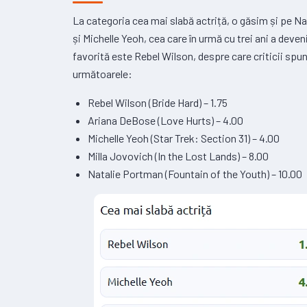
La categoria cea mai slabă actriță, o găsim și pe Na
și Michelle Yeoh, cea care în urmă cu trei ani a deve
favorită este Rebel Wilson, despre care criticii spun
următoarele:
Rebel Wilson (Bride Hard) – 1.75
Ariana DeBose (Love Hurts) – 4.00
Michelle Yeoh (Star Trek: Section 31) – 4.00
Milla Jovovich (In the Lost Lands) – 8.00
Natalie Portman (Fountain of the Youth) – 10.00