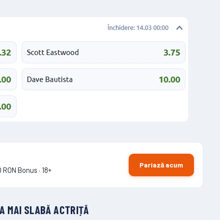
Pariază acum
0 RON Bonus · 18+
EA MAI SLABĂ ACTRIȚĂ