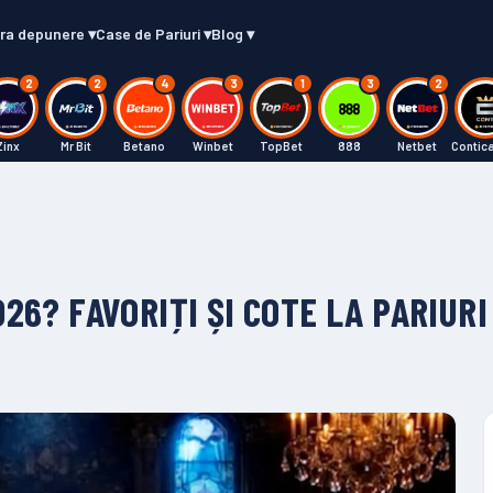
ra depunere ▾
Case de Pariuri ▾
Blog ▾
2
2
4
3
1
3
2
Zinx
Mr Bit
Betano
Winbet
TopBet
888
Netbet
Contic
026? FAVORIȚI ȘI COTE LA PARIURI