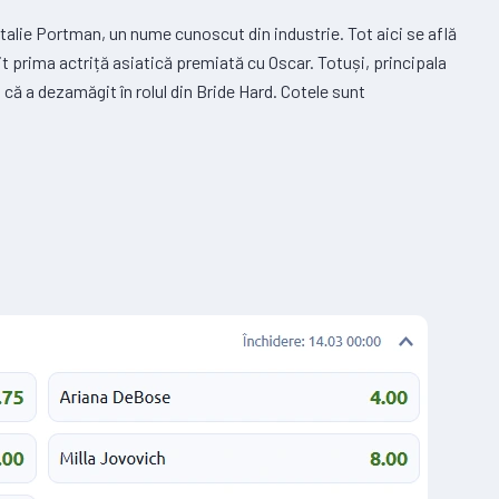
talie Portman, un nume cunoscut din industrie. Tot aici se află
nit prima actriță asiatică premiată cu Oscar. Totuși, principala
 că a dezamăgit în rolul din Bride Hard. Cotele sunt