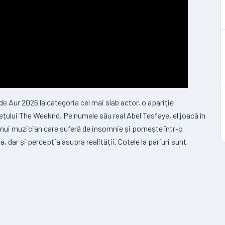
e Aur 2026 la categoria cel mai slab actor, o apariție
rețului The Weeknd. Pe numele său real Abel Tesfaye, el joacă în
nui muzician care suferă de insomnie și pornește într-o
ea, dar și percepția asupra realității. Cotele la pariuri sunt