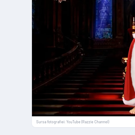
Sursa fotografiei: YouTube (Razzie Channel)