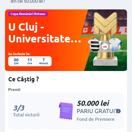
din cei 50.000 lei!