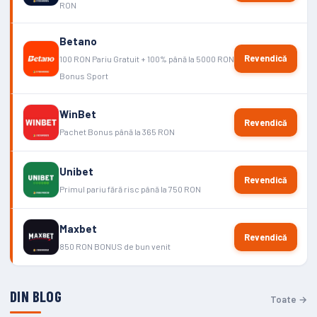
RON
Betano
Revendică
100 RON Pariu Gratuit + 100% până la 5000 RON
Bonus Sport
WinBet
Revendică
Pachet Bonus până la 365 RON
Unibet
Revendică
Primul pariu fără risc până la 750 RON
Maxbet
Revendică
850 RON BONUS de bun venit
DIN BLOG
Toate →