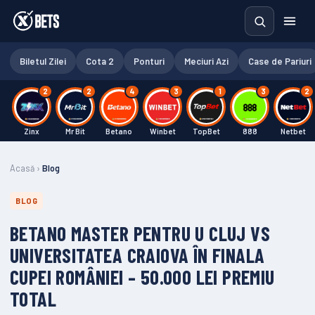
Biletul Zilei
Cota 2
Ponturi
Meciuri Azi
Case de Pariuri
2
2
4
3
1
3
2
Zinx
Mr Bit
Betano
Winbet
TopBet
888
Netbet
Acasă
›
Blog
BLOG
BETANO MASTER PENTRU U CLUJ VS
UNIVERSITATEA CRAIOVA ÎN FINALA
CUPEI ROMÂNIEI – 50.000 LEI PREMIU
TOTAL