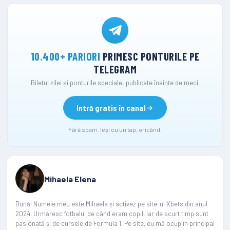
10.400+ PARIORI
PRIMESC PONTURILE PE
TELEGRAM
Biletul zilei și ponturile speciale, publicate înainte de meci.
Intră gratis în canal
Fără spam. Ieși cu un tap, oricând.
Mihaela Elena
Bună! Numele meu este Mihaela și activez pe site-ul Xbets din anul
2024. Urmăresc fotbalul de când eram copil, iar de scurt timp sunt
pasionată și de cursele de Formula 1. Pe site, eu mă ocup în principal