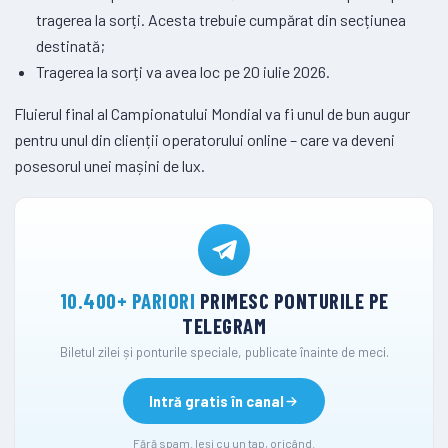
tragerea la sorți. Acesta trebuie cumpărat din secțiunea
destinată;
Tragerea la sorți va avea loc pe 20 iulie 2026.
Fluierul final al Campionatului Mondial va fi unul de bun augur
pentru unul din clienții operatorului online – care va deveni
posesorul unei mașini de lux.
10.400+ PARIORI
PRIMESC PONTURILE PE
TELEGRAM
Biletul zilei și ponturile speciale, publicate înainte de meci.
Intră gratis în canal
Fără spam. Ieși cu un tap, oricând.