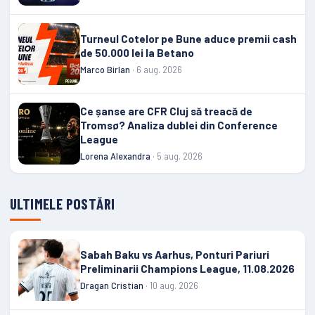
Turneul Cotelor pe Bune aduce premii cash
de 50.000 lei la Betano
Marco Birlan
· 6 aug. 2026
Ce șanse are CFR Cluj să treacă de
Tromsø? Analiza dublei din Conference
League
Lorena Alexandra
· 5 aug. 2026
ULTIMELE POSTĂRI
Sabah Baku vs Aarhus, Ponturi Pariuri
Preliminarii Champions League, 11.08.2026
Dragan Cristian
· 10 aug. 2026