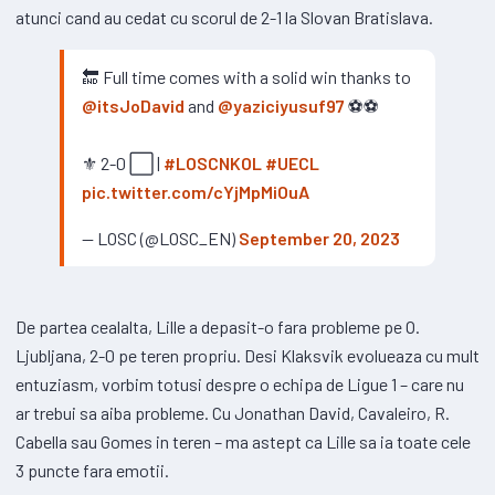
atunci cand au cedat cu scorul de 2-1 la Slovan Bratislava.
🔚 Full time comes with a solid win thanks to
@itsJoDavid
and
@yaziciyusuf97
⚽⚽
⚜️ 2-0 ⬜ |
#LOSCNKOL
#UECL
pic.twitter.com/cYjMpMiOuA
— LOSC (@LOSC_EN)
September 20, 2023
De partea cealalta, Lille a depasit-o fara probleme pe O.
Ljubljana, 2-0 pe teren propriu. Desi Klaksvik evolueaza cu mult
entuziasm, vorbim totusi despre o echipa de Ligue 1 – care nu
ar trebui sa aiba probleme. Cu Jonathan David, Cavaleiro, R.
Cabella sau Gomes in teren – ma astept ca Lille sa ia toate cele
3 puncte fara emotii.