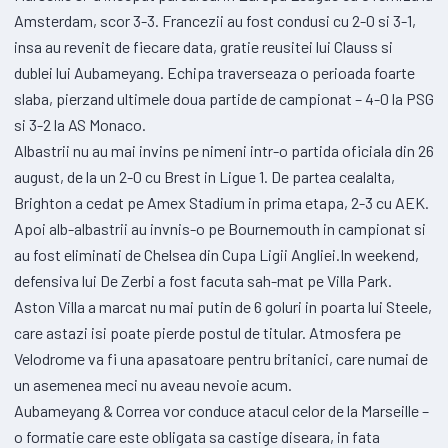
Amsterdam, scor 3-3. Francezii au fost condusi cu 2-0 si 3-1,
insa au revenit de fiecare data, gratie reusitei lui Clauss si
dublei lui Aubameyang. Echipa traverseaza o perioada foarte
slaba, pierzand ultimele doua partide de campionat – 4-0 la PSG
si 3-2 la AS Monaco.
Albastrii nu au mai invins pe nimeni intr-o partida oficiala din 26
august, de la un 2-0 cu Brest in Ligue 1. De partea cealalta,
Brighton a cedat pe Amex Stadium in prima etapa, 2-3 cu AEK.
Apoi alb-albastrii au invnis-o pe Bournemouth in campionat si
au fost eliminati de Chelsea din Cupa Ligii Angliei.In weekend,
defensiva lui De Zerbi a fost facuta sah-mat pe Villa Park.
Aston Villa a marcat nu mai putin de 6 goluri in poarta lui Steele,
care astazi isi poate pierde postul de titular. Atmosfera pe
Velodrome va fi una apasatoare pentru britanici, care numai de
un asemenea meci nu aveau nevoie acum.
Aubameyang & Correa vor conduce atacul celor de la Marseille –
o formatie care este obligata sa castige diseara, in fata