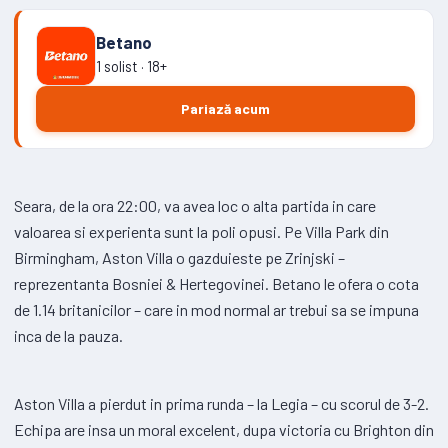
Betano
1 solist · 18+
Pariază acum
Seara, de la ora 22:00, va avea loc o alta partida in care
valoarea si experienta sunt la poli opusi. Pe Villa Park din
Birmingham, Aston Villa o gazduieste pe Zrinjski –
reprezentanta Bosniei & Hertegovinei. Betano le ofera o cota
de 1.14 britanicilor – care in mod normal ar trebui sa se impuna
inca de la pauza.
Aston Villa a pierdut in prima runda – la Legia – cu scorul de 3-2.
Echipa are insa un moral excelent, dupa victoria cu Brighton din