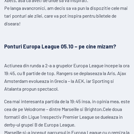
Xbets, asa ca aveti de unde sa va inspirati.
Pe langa avancronici, am decis sa va pun la dispozitie cele mai
tari ponturi ale zilei, care va pot inspira pentru biletele de
diseara!
Ponturi Europa League 05.10 – pe cine mizam?
Actiunea din runda a 2-a a grupelor Europa League incepe la ora
19:45, cu 8 partide de top. Rangers se deplaseaza la Aris, Ajax
Amsterdam evolueaza in Grecia – la AEK, iar Sporting si
Atalanta propun spectacol.
Cea mai interesanta partida de la 19:45 insa, in opinia mea, este
cea de pe Velodrome – dintre Marseille si Brighton.Cele doua
formatii din Ligue 1 respectiv Premier League se dueleaza in
derby-ul grupei B de Europa League.
Marseille si-a inceput parcursul in Europa League cu o remiza la