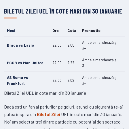
BILETUL ZILEI UEL ÎN COTE MARI DIN 30 IANUARIE
Meci
Ora
Cota
Pronostic
Ambele marchează și
Braga vs Lazio
22:00
2.05
3+
Ambele marchează și
FCSB vs Man United
22:00
2.22
3+
AS Roma vs
Ambele marchează și
22:00
2.02
Frankfurt
3+
Biletul Zilei UEL în cote mari din 30 ianuarie
Dacă ești un fan al pariurilor pe goluri, atunci cu siguranță te-ai
putea inspira din
Biletul Zilei
UEL în cote mari din 30 ianuarie.
Noi am selectat trei dintre partidele cu potențial de spectacol,