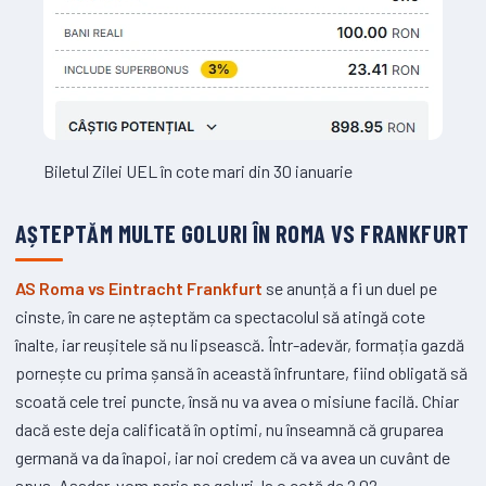
Biletul Zilei UEL în cote mari din 30 ianuarie
AȘTEPTĂM MULTE GOLURI ÎN ROMA VS FRANKFURT
AS Roma vs Eintracht Frankfurt
se anunță a fi un duel pe
cinste, în care ne așteptăm ca spectacolul să atingă cote
înalte, iar reușitele să nu lipsească. Într-adevăr, formația gazdă
pornește cu prima șansă în această înfruntare, fiind obligată să
scoată cele trei puncte, însă nu va avea o misiune facilă. Chiar
dacă este deja calificată în optimi, nu înseamnă că gruparea
germană va da înapoi, iar noi credem că va avea un cuvânt de
spus. Așadar, vom paria pe goluri, la o cotă de 2.02.