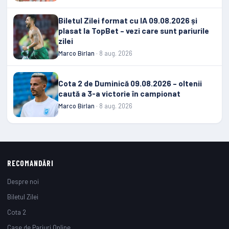
Biletul Zilei format cu IA 09.08.2026 și
plasat la TopBet – vezi care sunt pariurile
zilei
Marco Birlan
· 8 aug. 2026
Cota 2 de Duminică 09.08.2026 – oltenii
caută a 3-a victorie în campionat
Marco Birlan
· 8 aug. 2026
RECOMANDĂRI
Despre noi
Biletul Zilei
Cota 2
Case de Pariuri Online