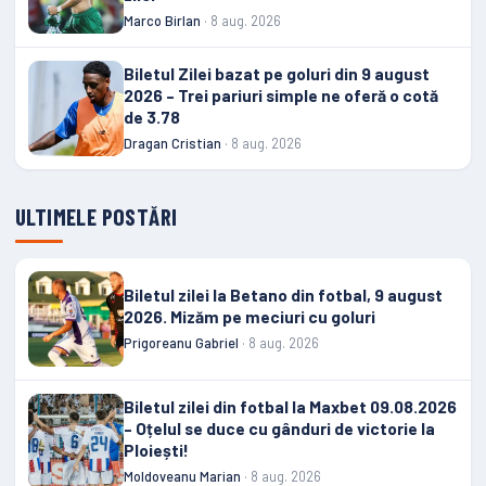
Marco Birlan
· 8 aug. 2026
Biletul Zilei bazat pe goluri din 9 august
2026 – Trei pariuri simple ne oferă o cotă
de 3.78
Dragan Cristian
· 8 aug. 2026
ULTIMELE POSTĂRI
Biletul zilei la Betano din fotbal, 9 august
2026. Mizăm pe meciuri cu goluri
Prigoreanu Gabriel
· 8 aug. 2026
Biletul zilei din fotbal la Maxbet 09.08.2026
– Oțelul se duce cu gânduri de victorie la
Ploiești!
Moldoveanu Marian
· 8 aug. 2026