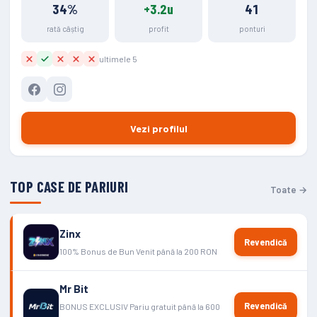
34%
+3.2u
41
rată câștig
profit
ponturi
ultimele 5
Vezi profilul
TOP CASE DE PARIURI
Toate →
Zinx
Revendică
100% Bonus de Bun Venit până la 200 RON
Mr Bit
Revendică
BONUS EXCLUSIV Pariu gratuit până la 600