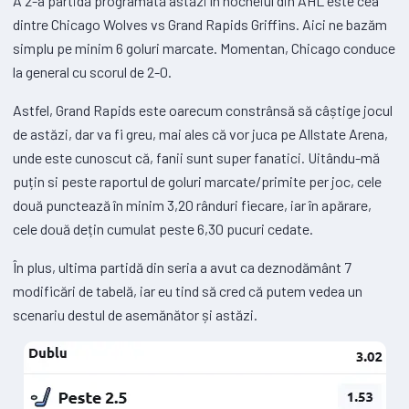
A 2-a partidă programată astăzi în hocheiul din AHL este cea
dintre Chicago Wolves vs Grand Rapids Griffins. Aici ne bazăm
simplu pe minim 6 goluri marcate. Momentan, Chicago conduce
la general cu scorul de 2-0.
Astfel, Grand Rapids este oarecum constrânsă să câștige jocul
de astăzi, dar va fi greu, mai ales că vor juca pe Allstate Arena,
unde este cunoscut că, fanii sunt super fanatici. Uitându-mă
puțin si peste raportul de goluri marcate/primite per joc, cele
două punctează în minim 3,20 rânduri fiecare, iar în apărare,
cele două dețin cumulat peste 6,30 pucuri cedate.
În plus, ultima partidă din seria a avut ca deznodământ 7
modificări de tabelă, iar eu tind să cred că putem vedea un
scenariu destul de asemănător și astăzi.