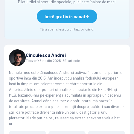
Biletul zilei și ponturile speciale, publicate înainte de meci.
Intră gratis în canal
Fără spam. Ieși cu un tap, oricând.
Cinculescu Andrei
Tipster XBets din 2025 · 591 articole
Numele meu este Cinculescu Andrei și activez în domeniul pariurilor
sportive încă din 2015. Am început cu analiza fotbalului european,
însă în timp m-am orientat complet către sporturile din
America.Zilnic ofer ponturi și analize la meciurile din NFL, NHL și
MLB, bazându-mă pe experiența acumulată în aproape un deceniu
de activitate. Atunci când analizez o confruntare, mă bazez în
totalitate pe date exacte și pe informații despre jucători sau diverse
știri care pot face diferența între un pariu câștigător și unul
pierzător. Nu de puține ori, reușesc să extrag adevărate value bet-
uri.