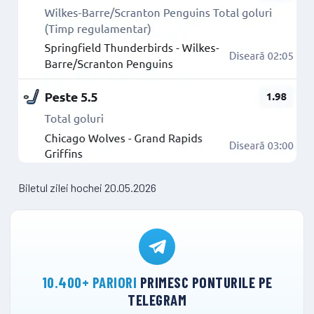
Biletul zilei hochei 20.05.2026
10.400+ PARIORI
PRIMESC PONTURILE PE
TELEGRAM