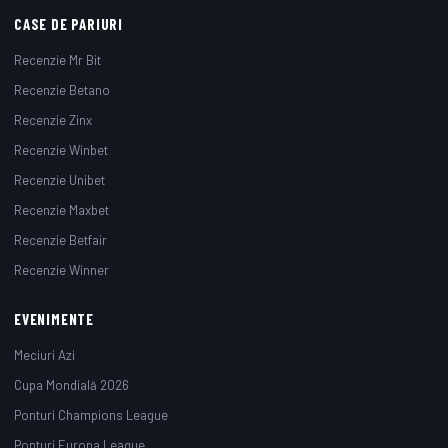
CASE DE PARIURI
Recenzie Mr Bit
Recenzie Betano
Recenzie Zinx
Recenzie Winbet
Recenzie Unibet
Recenzie Maxbet
Recenzie Betfair
Recenzie Winner
EVENIMENTE
Meciuri Azi
Cupa Mondială 2026
Ponturi Champions League
Ponturi Europa League