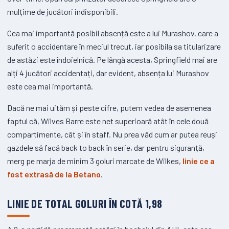
mulțime de jucători indisponibili.
Cea mai importantă posibil absență este a lui Murashov, care a
suferit o accidentare în meciul trecut, iar posibila sa titularizare
de astăzi este îndoielnică. Pe lângă acesta, Springfield mai are
alți 4 jucători accidentați, dar evident, absența lui Murashov
este cea mai importantă.
Dacă ne mai uităm și peste cifre, putem vedea de asemenea
faptul că, Wilves Barre este net superioară atât în cele două
compartimente, cât și în staff. Nu prea văd cum ar putea reuși
gazdele să facă back to back în serie, dar pentru siguranță,
merg pe marja de minim 3 goluri marcate de Wilkes,
linie ce a
fost extrasă de la Betano
.
LINIE DE TOTAL GOLURI ÎN COTĂ 1,98