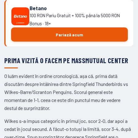
Betano
100 RON Pariu Gratuit + 100% până la 5000 RON
Bonus · 18+
Pariază acum
PRIMA VIZITĂ O FACEM PE
MASSMUTUAL CENTER
O luăm evident în ordine cronologică, așa că, prima dată
discutăm despre întâlnirea dintre Springfield Thunderbirds vs
Wilkes-Barre/Scranton Penguins. Scorul general este
momentan de 1-1, ceea ce este din punctul meu de vedere
destul de surprinzător.
Wilkes s-a impus categoric în primul joc, scor 2-0, dar apoi a
cedat în jocul secund. A făcut-o totuși la limită, scor 3-4, după
over-time. Spun surprinzător deoarece Springfield are o