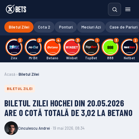
Biletul Zilei
Cota 2
Ponturi
Meciuri Azi
Case de Pariuri
2
2
4
3
1
3
2
Zinx
Mr Bit
Betano
Winbet
TopBet
888
Netbet
Acasă
›
Biletul Zilei
BILETUL ZILEI
BILETUL ZILEI HOCHEI DIN 20.05.2026
ARE O COTĂ TOTALĂ DE 3,02 LA BETANO
Cinculescu Andrei
· 19 mai 2026, 08:34