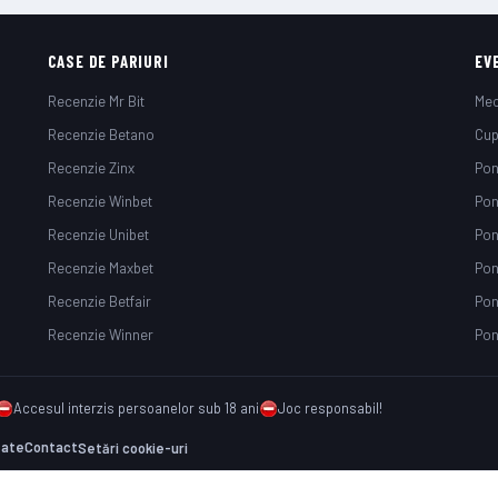
CASE DE PARIURI
EV
Recenzie Mr Bit
Mec
Recenzie Betano
Cup
Recenzie Zinx
Pon
Recenzie Winbet
Pon
Recenzie Unibet
Pon
Recenzie Maxbet
Pon
Recenzie Betfair
Pon
Recenzie Winner
Pon
Accesul interzis persoanelor sub 18 ani
Joc responsabil!
tate
Contact
Setări cookie-uri
iere. Dacă dați click pe acestea și vă creați un cont la una dintre agențiile de pariuri re