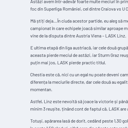
Astăzi avem într-adevăr foarte multe meciuri în prime
foc din Superliga României, cel dintre Craiova vs U Cl
Mă știți deja…În ciuda acestor partide, eu aleg să m
campionat în care echipele joacă similar aproape 
vine de la disputa dintre Austria Viena – LASK Linz.
E ultima etapă din liga austriacă, iar cele două grupă
aceasta pierde meciul de astăzi, iar Sturm Graz re
puțin mai jos, LASK pierde practic titlul.
Chestia este că, nici cu un egal nu poate deveni ca
diferența la meciurile directe, dar cele două au egal
momentan.
Astfel, Linz este nevoită să joace la victorie și până
minim 3 reușite, ținând cont de faptul că, LASK are al
Totuși, apărarea lasă de dorit, cedând peste 1,30 go