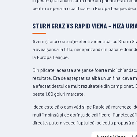
în peste 1,50 rânduri, cifră care din păcate este regă
pentru a spera la o calificare în Europa League, deci 
STURM GRAZ VS RAPID VIENA – MIZĂ UR
Avem și aici o situație efectiv identică, cu Sturm 
a avea șansa la titlu, nedepinzând din păcate doar de
la Europa League.
Din păcate, aceasta are șanse foarte mici chiar dac
rezultate. Era de așteptat să aibă un un final ceva ma
a afectat destul de mult rezultatele din campionat. 
peste 1,60 goluri marcate.
Ideea este că o cam văd și pe Rapid să marcheze, deo
mult împinsă și de dorința de calificare. Punctează î
directe, putem vedea faptul că, selecția propusă a fo