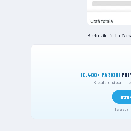
Biletul zilei fotbal 17 
10.400+ PARIORI
PRI
Biletul zilei și ponturi
Intră 
Fără spam.