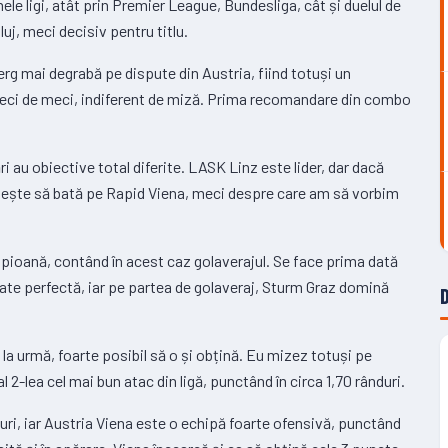
le ligi, atât prin Premier League, Bundesliga, cât și duelul de
uj, meci decisiv pentru titlu.
erg mai degrabă pe dispute din Austria, fiind totuși un
meci de meci, indiferent de miză. Prima recomandare din combo
ri au obiective total diferite. LASK Linz este lider, dar dacă
ușește să bată pe Rapid Viena, meci despre care am să vorbim
mpioană, contând în acest caz golaverajul. Se face prima dată
itate perfectă, iar pe partea de golaveraj, Sturm Graz domină
 la urmă, foarte posibil să o și obțină. Eu mizez totuși pe
 2-lea cel mai bun atac din ligă, punctând în circa 1,70 rânduri.
luri, iar Austria Viena este o echipă foarte ofensivă, punctând