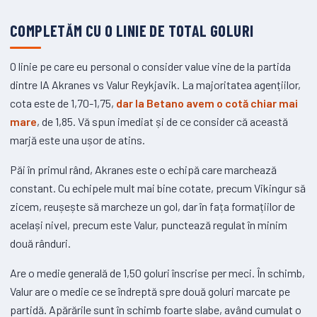
COMPLETĂM CU O LINIE DE TOTAL GOLURI
O linie pe care eu personal o consider value vine de la partida
dintre IA Akranes vs Valur Reykjavik. La majoritatea agențiilor,
cota este de 1,70-1,75,
dar la Betano avem o cotă chiar mai
mare
, de 1,85. Vă spun imediat și de ce consider că această
marjă este una ușor de atins.
Păi în primul rând, Akranes este o echipă care marchează
constant. Cu echipele mult mai bine cotate, precum Vikingur să
zicem, reușește să marcheze un gol, dar în fața formațiilor de
același nivel, precum este Valur, punctează regulat în minim
două rânduri.
Are o medie generală de 1,50 goluri înscrise per meci. În schimb,
Valur are o medie ce se îndreptă spre două goluri marcate pe
partidă. Apărările sunt în schimb foarte slabe, având cumulat o