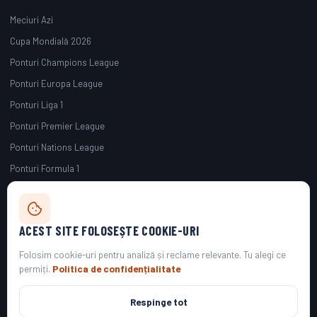
Meciuri Azi
Cupa Mondială 2026
Ponturi Champions League
Ponturi Europa League
Ponturi Liga 1
Ponturi Premier League
Ponturi Nations League
Ponturi Formula 1
Decizia ONJN nr.191/17.04.2026, Licența: L2260797Y001731
ACEST SITE FOLOSEȘTE COOKIE-URI
Accesul interzis persoanelor sub 18 ani
Joc responsabil!
Folosim cookie-uri pentru analiză și reclame relevante. Tu alegi ce
permiți.
Politica de confidențialitate
Termeni și condiții
Politica Cookies
Politica de confidențialitate
Contact
Setări cookie-uri
Respinge tot
Politica linkurilor:
Unele linkuri de pe XBets.ro sunt linkuri de afiliere. Dacă dați