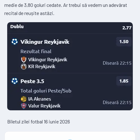
medie de 3,80 goluri cedate. Ar trebui să vedem un adevărat
recital de reușite astăzi.
Biletul zilei fotbal 16 iunie 2026