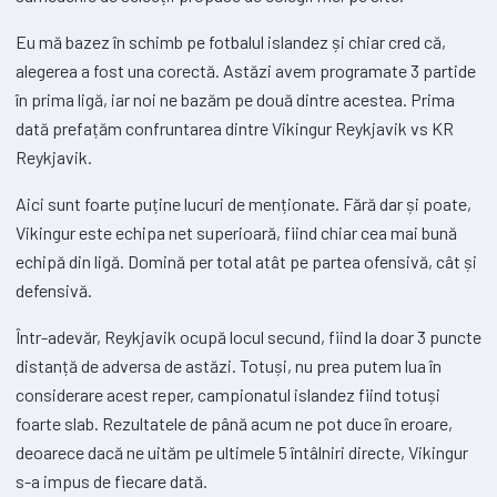
Eu mă bazez în schimb pe fotbalul islandez și chiar cred că,
alegerea a fost una corectă. Astăzi avem programate 3 partide
în prima ligă, iar noi ne bazăm pe două dintre acestea. Prima
dată prefațăm confruntarea dintre Vikingur Reykjavik vs KR
Reykjavik.
Aici sunt foarte puține lucuri de menționate. Fără dar și poate,
Vikingur este echipa net superioară, fiind chiar cea mai bună
echipă din ligă. Domină per total atât pe partea ofensivă, cât și
defensivă.
Într-adevăr, Reykjavik ocupă locul secund, fiind la doar 3 puncte
distanță de adversa de astăzi. Totuși, nu prea putem lua în
considerare acest reper, campionatul islandez fiind totuși
foarte slab. Rezultatele de până acum ne pot duce în eroare,
deoarece dacă ne uităm pe ultimele 5 întâlniri directe, Vikingur
s-a impus de fiecare dată.