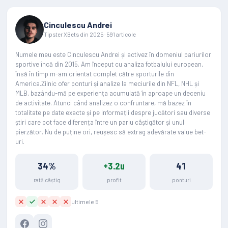
Cinculescu Andrei
Tipster XBets din 2025 · 591 articole
Numele meu este Cinculescu Andrei și activez în domeniul pariurilor
sportive încă din 2015. Am început cu analiza fotbalului european,
însă în timp m-am orientat complet către sporturile din
America.Zilnic ofer ponturi și analize la meciurile din NFL, NHL și
MLB, bazându-mă pe experiența acumulată în aproape un deceniu
de activitate. Atunci când analizez o confruntare, mă bazez în
totalitate pe date exacte și pe informații despre jucători sau diverse
știri care pot face diferența între un pariu câștigător și unul
pierzător. Nu de puține ori, reușesc să extrag adevărate value bet-
uri.
34%
+3.2u
41
rată câștig
profit
ponturi
ultimele 5