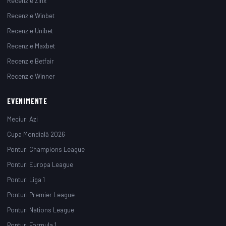
Recenzie Zinx
Recenzie Winbet
Recenzie Unibet
Recenzie Maxbet
Recenzie Betfair
Recenzie Winner
EVENIMENTE
Meciuri Azi
Cupa Mondială 2026
Ponturi Champions League
Ponturi Europa League
Ponturi Liga 1
Ponturi Premier League
Ponturi Nations League
Ponturi Formula 1