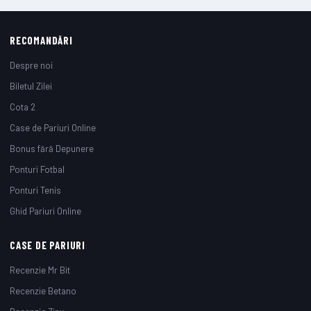
RECOMANDĂRI
Despre noi
Biletul Zilei
Cota 2
Case de Pariuri Online
Bonus fără Depunere
Ponturi Fotbal
Ponturi Tenis
Ghid Pariuri Online
CASE DE PARIURI
Recenzie Mr Bit
Recenzie Betano