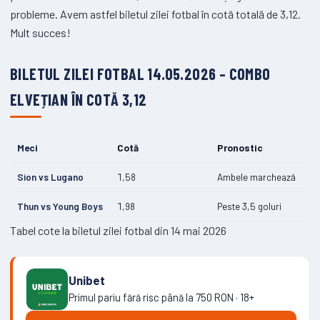
probleme. Avem astfel biletul zilei fotbal în cotă totală de 3,12.
Mult succes!
BILETUL ZILEI FOTBAL 14.05.2026 – COMBO
ELVEȚIAN ÎN COTĂ 3,12
Meci
Cotă
Pronostic
Sion vs Lugano
1,58
Ambele marchează
Thun vs Young Boys
1,98
Peste 3,5 goluri
Tabel cote la biletul zilei fotbal din 14 mai 2026
Unibet
Primul pariu fără risc până la 750 RON · 18+