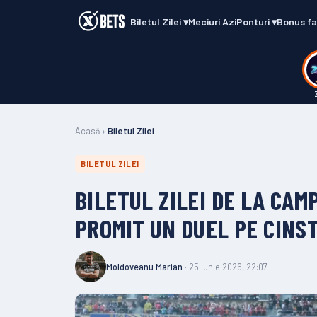
Biletul Zilei ▾
Meciuri Azi
Ponturi ▾
Bonus fa
Acasă
›
Biletul Zilei
BILETUL ZILEI
BILETUL ZILEI DE LA CAM
PROMIT UN DUEL PE CINST
Moldoveanu Marian
· 25 iunie 2026, 22:07