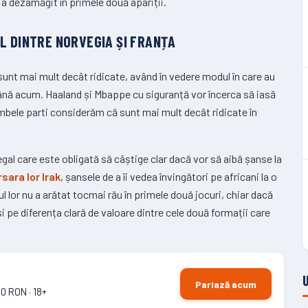
 a dezamăgit în primele două apariții.
L DINTRE NORVEGIA ȘI FRANȚA
unt mai mult decât ridicate, având în vedere modul în care au
până acum. Haaland și Mbappe cu siguranță vor încerca să iasă
ambele parti considerăm că sunt mai mult decât ridicate în
egal care este obligată să câștige clar dacă vor să aibă șanse la
sara lor Irak
, șansele de a îi vedea învingători pe africani la o
l lor nu a arătat tocmai rău în primele două jocuri, chiar dacă
 pe diferența clară de valoare dintre cele două formații care
Pariază acum
0 RON · 18+