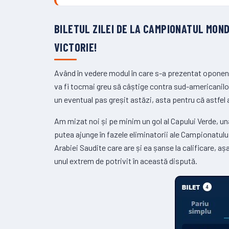
BILETUL ZILEI DE LA CAMPIONATUL MOND
VICTORIE!
Având în vedere modul în care s-a prezentat oponenta
va fi tocmai greu să câștige contra sud-americanilor.
un eventual pas greșit astăzi, asta pentru că astfel 
Am mizat noi și pe minim un gol al Capului Verde, una 
putea ajunge în fazele eliminatorii ale Campionatului
Arabiei Saudite care are și ea șanse la calificare, aș
unul extrem de potrivit în această dispută.