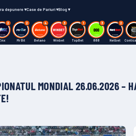
ra depunere ▾
Case de Pariuri ▾
Blog ▾
2
2
4
3
1
3
2
Zinx
Mr Bit
Betano
Winbet
TopBet
888
Netbet
Contic
PIONATUL MONDIAL 26.06.2026 – 
E!