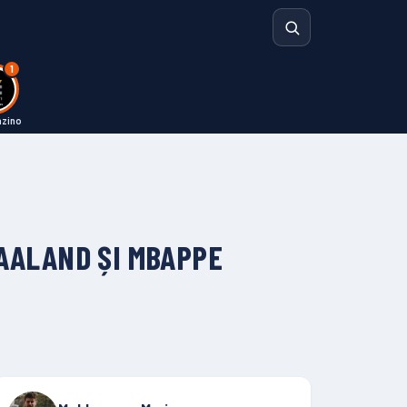
1
azino
HAALAND ȘI MBAPPE