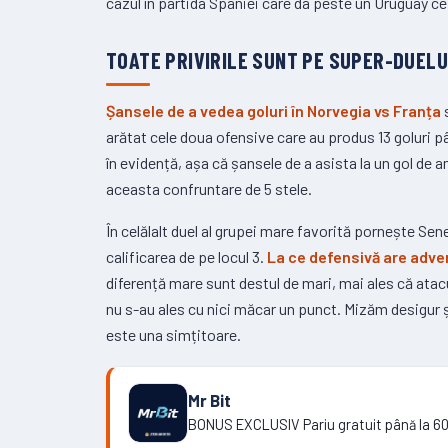
cazul în partida Spaniei care da peste un Uruguay ce
TOATE PRIVIRILE SUNT PE SUPER-DUELU
Șansele de a vedea goluri în Norvegia vs Franța
s
arătat cele doua ofensive care au produs 13 goluri 
în evidență, așa că șansele de a asista la un gol de 
aceasta confruntare de 5 stele.
În celălalt duel al grupei mare favorită pornește Sen
calificarea de pe locul 3.
La ce defensivă are adver
diferență mare sunt destul de mari, mai ales că atacu
nu s-au ales cu nici măcar un punct. Mizăm desigur și
este una simțitoare.
Mr Bit
BONUS EXCLUSIV Pariu gratuit până la 60