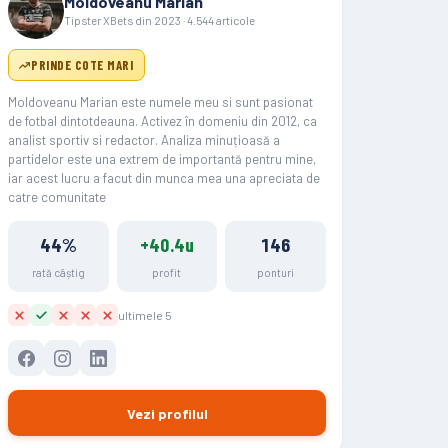
Moldoveanu Marian
Tipster XBets din 2023 · 4.544 articole
PRINDE COTE MARI
Moldoveanu Marian este numele meu si sunt pasionat
de fotbal dintotdeauna. Activez în domeniu din 2012, ca
analist sportiv si redactor. Analiza minuțioasă a
partidelor este una extrem de importantă pentru mine,
iar acest lucru a facut din munca mea una apreciata de
catre comunitate
44%
+40.4u
146
rată câștig
profit
ponturi
ultimele 5
Vezi profilul