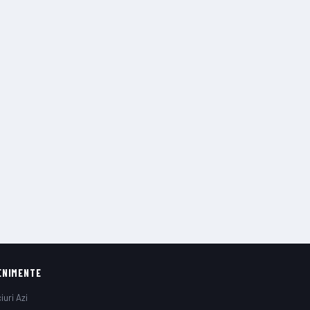
ENIMENTE
iuri Azi