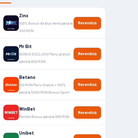
Zinx
Revendică
100% Bonus de Bun Venit până la
200 RON
Mr Bit
Revendică
BONUS EXCLUSIV Pariu gratuit
până la 600 RON
Betano
Revendică
100 RON Pariu Gratuit + 100%
până la 5000 RON Bonus Sport
WinBet
Revendică
Pachet Bonus până la 365 RON
Unibet