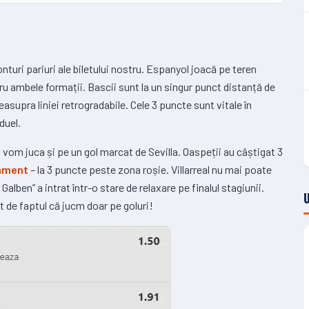
uri pariuri ale biletului nostru. Espanyol joacă pe teren
ru ambele formații. Bascii sunt la un singur punct distanță de
asupra liniei retrogradabile. Cele 3 puncte sunt vitale în
duel.
e, vom juca și pe un gol marcat de Sevilla. Oaspeții au câștigat 3
sament
– la 3 puncte peste zona roșie. Villarreal nu mai poate
lben” a intrat într-o stare de relaxare pe finalul stagiunii.
nt de faptul că jucm doar pe goluri!