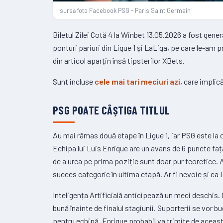
sursă foto Facebook PSG - Paris Saint Germain
Biletul Zilei Cotă 4 la Winbet 13.05.2026 a fost gener
ponturi pariuri din Ligue 1 și LaLiga, pe care le-am
din articol aparțin însă tipsterilor XBets.
Sunt incluse
cele mai tari meciuri azi
, care implic
PSG POATE CÂȘTIGA TITLUL
Au mai rămas două etape în Ligue 1, iar PSG este la 
Echipa lui Luis Enrique are un avans de 6 puncte faț
de a urca pe prima poziție sunt doar pur teoretice. A
succes categoric în ultima etapă. Ar fi nevoie și ca 
Inteligența Artificială anticipează un meci deschis. 
bună înainte de finalul stagiunii. Suporterii se vor 
pentru echipă. Enrique probabil va trimite de aceast