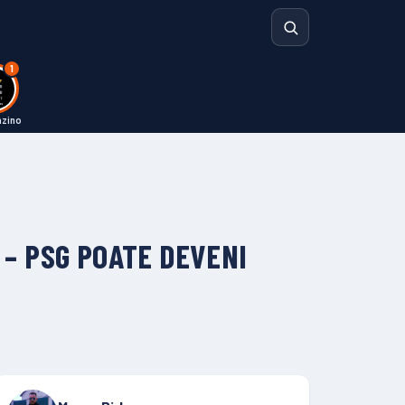
1
azino
I – PSG POATE DEVENI