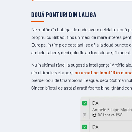
DOUĂ PONTURI DIN LALIGA
Ne mutăm în LaLiga, de unde avem celelalte două pont
propriu cu Bilbao, find un meci de mare interes pent
Europa, în timp ce catalanii se află la două puncte de
ambele tabere, deci golurile au fost alese și în acest 
Nu în ultimul rând, la sugestia Inteligenței Artificial
din ultimele 5 etape și
au urcat pe locul 13 în cla
pierde locul de Champions League, deci ”Submarinul Ga
Sincer, biletul de astăzi arată foarte bine, ținând co