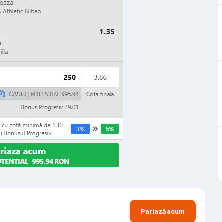
Pariază acum