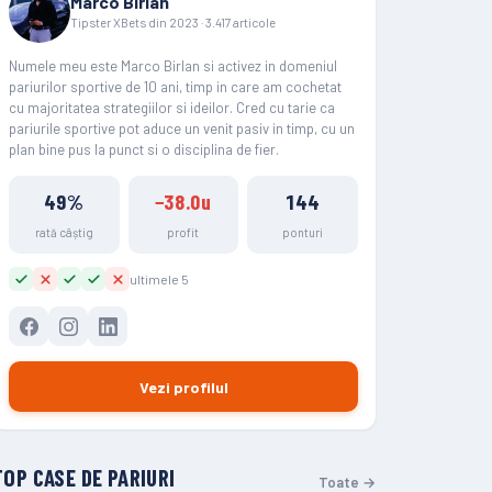
Marco Birlan
Tipster XBets din 2023 · 3.417 articole
Numele meu este Marco Birlan si activez in domeniul
pariurilor sportive de 10 ani, timp in care am cochetat
cu majoritatea strategiilor si ideilor. Cred cu tarie ca
pariurile sportive pot aduce un venit pasiv in timp, cu un
plan bine pus la punct si o disciplina de fier.
49%
−38.0u
144
rată câștig
profit
ponturi
ultimele 5
Vezi profilul
TOP CASE DE PARIURI
Toate →