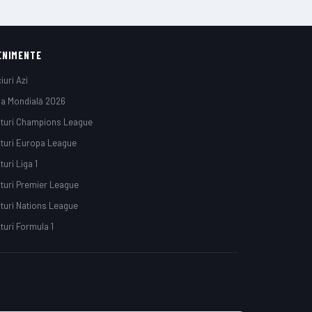
ENIMENTE
iuri Azi
a Mondială 2026
turi Champions League
turi Europa League
turi Liga 1
turi Premier League
turi Nations League
turi Formula 1