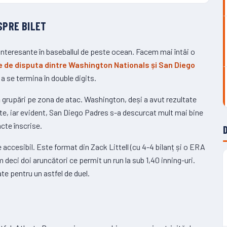
SPRE BILET
 interesante în baseballul de peste ocean. Facem mai întâi o
 de disputa dintre Washington Nationals și San Diego
a se termina în double digits.
 grupări pe zona de atac. Washington, deși a avut rezultate
e, iar evident, San Diego Padres s-a descurcat mult mai bine
cte înscrise.
 accesibil. Este format din Zack Littell (cu 4-4 bilanț și o ERA
 deci doi aruncători ce permit un run la sub 1,40 inning-uri.
ate pentru un astfel de duel.