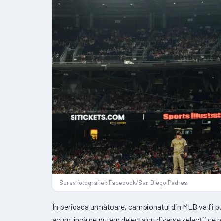
Sursa fotografiei: Facebook/San Diego Padres
În perioada următoare, campionatul din MLB va fi pu
acum, încă ne putem delecta cu diverse selecții ce n