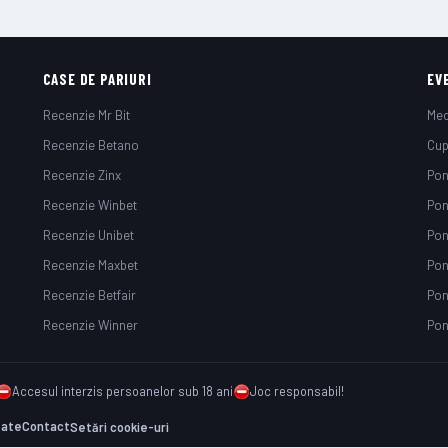
CASE DE PARIURI
EV
Recenzie Mr Bit
Mec
Recenzie Betano
Cup
Recenzie Zinx
Pon
Recenzie Winbet
Pon
Recenzie Unibet
Pon
Recenzie Maxbet
Pon
Recenzie Betfair
Pon
Recenzie Winner
Pon
Accesul interzis persoanelor sub 18 ani
Joc responsabil!
tate
Contact
Setări cookie-uri