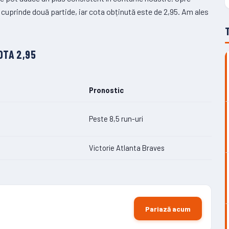
Mai cuprinde două partide, iar cota obținută este de 2,95. Am ales
OTA 2,95
Pronostic
Peste 8,5 run-uri
Victorie Atlanta Braves
Pariază acum