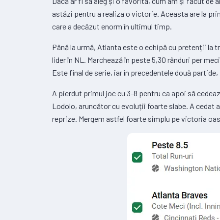
Dacă ar fi să aleg și o favorită, cum am și făcut de 
astăzi pentru a realiza o victorie. Aceasta are la p
care a decăzut enorm în ultimul timp.
Până la urmă, Atlanta este o echipă cu pretenții la tr
lider în NL. Marchează în peste 5,30 rânduri per meci
Este final de serie, iar în precedentele două partide,
A pierdut primul joc cu 3-8 pentru ca apoi să cedează
Lodolo, aruncător cu evoluții foarte slabe. A cedat
reprize. Mergem astfel foarte simplu pe victoria oas