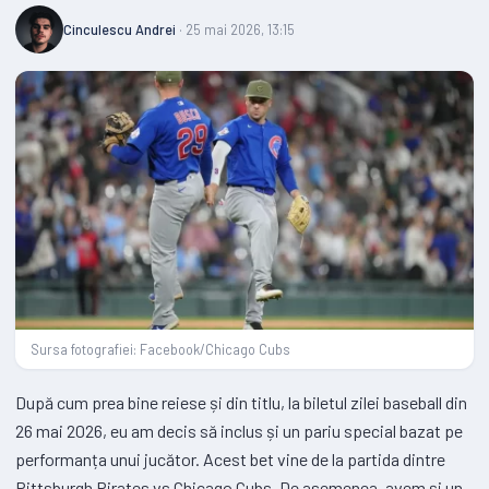
Cinculescu Andrei
· 25 mai 2026, 13:15
Sursa fotografiei: Facebook/Chicago Cubs
După cum prea bine reiese și din titlu, la biletul zilei baseball din
26 mai 2026, eu am decis să inclus și un pariu special bazat pe
performanța unui jucător. Acest bet vine de la partida dintre
Pittsburgh Pirates vs Chicago Cubs. De asemenea, avem și un