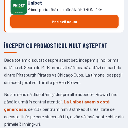
Unibet
Primul pariu fără risc până la 750 RON · 18+
Pariază acum
ÎNCEPEM CU PRONOSTICUL MULT AȘTEPTAT
Dacă tot am discutat despre acest bet, începem și noi prima
dată cu el. Seara de MLB urmează să înceapă astăzi cu partida
dintre Pittsburgh Pirates vs Chicago Cubs. La timonă, oaspeții
din acest joc îl vor trimite pe Ben Brown.
Nu are sens să discutăm și despre alte aspecte, Brown fiind
până la urmă în centrul atenției.
La Unibet avem o cotă
generoasă
, de 2,07 pentru minim 6 strikeouts realizate de
aceasta, linie pe care sincer să fiu, o văd să iasă poate chiar din
primele 3 inning-uri.