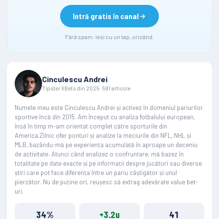
Intră gratis în canal
Fără spam. Ieși cu un tap, oricând.
Cinculescu Andrei
Tipster XBets din 2025 · 591 articole
Numele meu este Cinculescu Andrei și activez în domeniul pariurilor
sportive încă din 2015. Am început cu analiza fotbalului european,
însă în timp m-am orientat complet către sporturile din
America.Zilnic ofer ponturi și analize la meciurile din NFL, NHL și
MLB, bazându-mă pe experiența acumulată în aproape un deceniu
de activitate. Atunci când analizez o confruntare, mă bazez în
totalitate pe date exacte și pe informații despre jucători sau diverse
știri care pot face diferența între un pariu câștigător și unul
pierzător. Nu de puține ori, reușesc să extrag adevărate value bet-
uri.
34%
+3.2u
41