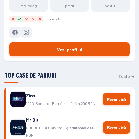
rată câștig
profit
ponturi
ultimele 5
Vezi profilul
TOP CASE DE PARIURI
Toate →
Zinx
Revendică
100% Bonus de Bun Venit până la 200 RON
Mr Bit
Revendică
BONUS EXCLUSIV Pariu gratuit până la 600
RON