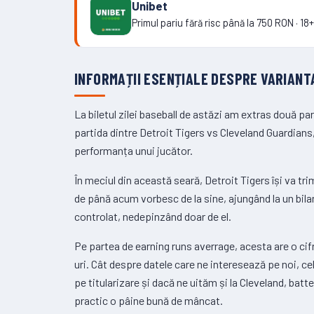
Unibet
Primul pariu fără risc până la 750 RON · 18+
INFORMAȚII ESENȚIALE DESPRE VARIANT
La biletul zilei baseball de astăzi am extras două pa
partida dintre Detroit Tigers vs Cleveland Guardians
performanța unui jucător.
În meciul din această seară, Detroit Tigers își va tri
de până acum vorbesc de la sine, ajungând la un bilan
controlat, nedepinzând doar de el.
Pe partea de earning runs averrage, acesta are o cifr
uri. Cât despre datele care ne interesează pe noi, c
pe titularizare și dacă ne uităm și la Cleveland, bat
practic o pâine bună de mâncat.