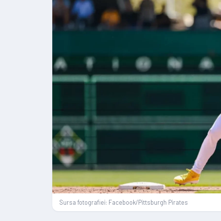
Sursa fotografiei: Facebook/Pittsburgh Pirates