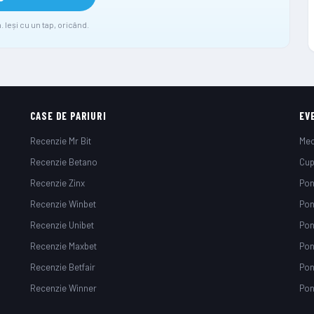
 Ieși cu un tap, oricând.
CASE DE PARIURI
EV
Recenzie Mr Bit
Mec
Recenzie Betano
Cup
Recenzie Zinx
Pon
Recenzie Winbet
Pon
Recenzie Unibet
Pon
Recenzie Maxbet
Pon
Recenzie Betfair
Pon
Recenzie Winner
Pon