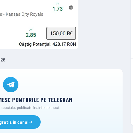
026
MESC PONTURILE PE TELEGRAM
le speciale, publicate înainte de meci.
gratis în canal