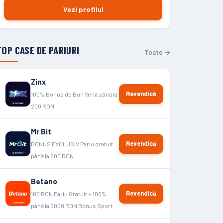
Vezi profilul
TOP CASE DE PARIURI
Toate →
Zinx
Revendică
100% Bonus de Bun Venit până la
200 RON
Mr Bit
Revendică
BONUS EXCLUSIV Pariu gratuit
până la 600 RON
Betano
Revendică
100 RON Pariu Gratuit + 100%
până la 5000 RON Bonus Sport