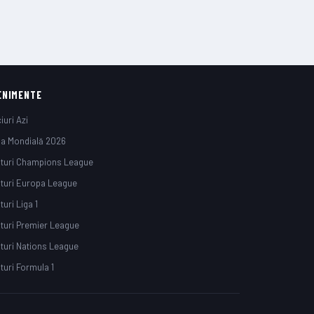
ENIMENTE
iuri Azi
a Mondială 2026
turi Champions League
turi Europa League
turi Liga 1
turi Premier League
turi Nations League
turi Formula 1