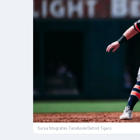
Sursa fotografiei: Facebook/Detroit Tigers