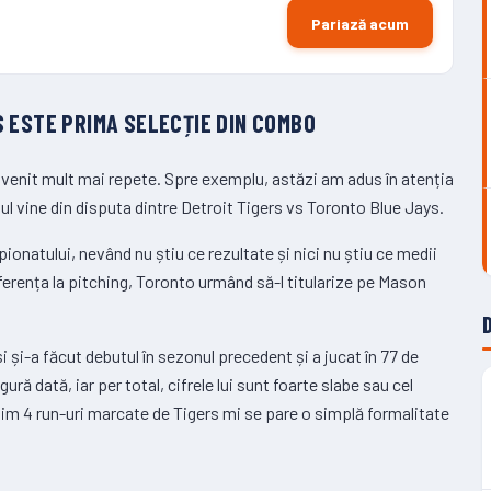
Pariază acum
 ESTE PRIMA SELECȚIE DIN COMBO
 venit mult mai repete. Spre exemplu, astăzi am adus în atenția
l vine din disputa dintre Detroit Tigers vs Toronto Blue Jays.
onatului, nevând nu știu ce rezultate și nici nu știu ce medii
ferența la pitching, Toronto urmând să-l titularize pe Mason
i și-a făcut debutul în sezonul precedent și a jucat în 77 de
ră dată, iar per total, cifrele lui sunt foarte slabe sau cel
nim 4 run-uri marcate de Tigers mi se pare o simplă formalitate