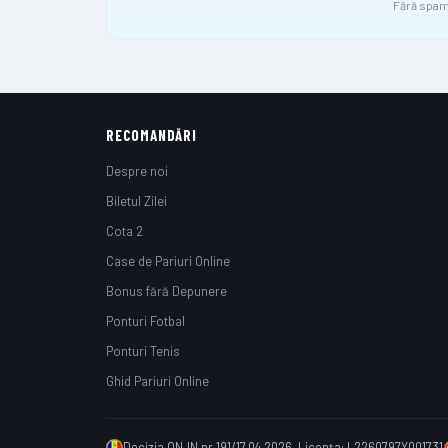
Fără spam.
RECOMANDĂRI
Despre noi
Biletul Zilei
Cota 2
Case de Pariuri Online
Bonus fără Depunere
Ponturi Fotbal
Ponturi Tenis
Ghid Pariuri Online
Decizia ONJN nr.191/17.04.2026, Licența: L2260797Y001731