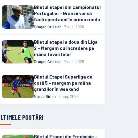
Biletul etapei din campionatul
Portugaliei – Granzii vor să
facă spectacol în prima runda
Dragan Cristian
· 7 aug. 2026
Biletul etapei a doua din Liga
2 – Mergem cu încredere pe
mâna favoritelor
Dragan Cristian
· 7 aug. 2026
Biletul Etapei Superliga de
cotă 5 – mergem pe mâna
granzilor în weekend
Marco Birlan
· 6 aug. 2026
ULTIMELE POSTĂRI
Biletul Etapei din Eredivisie –