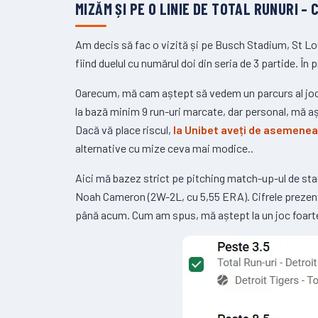
MIZĂM ȘI PE O LINIE DE TOTAL RUNURI – 
Am decis să fac o vizită și pe Busch Stadium, St Lo
fiind duelul cu numărul doi din seria de 3 partide. În p
Oarecum, mă cam aștept să vedem un parcurs al jocu
la bază minim 9 run-uri marcate, dar personal, mă aș
Dacă vă place riscul,
la Unibet aveți de asemenea 
alternative cu mize ceva mai modice..
Aici mă bazez strict pe pitching match-up-ul de star
Noah Cameron (2W-2L, cu 5,55 ERA). Cifrele prezenta
până acum. Cum am spus, mă aștept la un joc foart