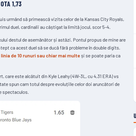
COTA 1,73
uis urmând să primească vizita celor de la Kansas City Royals,
rimul duel, cardinalii au câștigat la limită jocul, scor 5-4.
lui destul de asemănător și astăzi. Pontul propus de mine are
tept ca acest duel să se ducă fără probleme în double digits.
linia de 10 runuri sau chiar mai multe
și se poate paria ca
t, care este alcătuit din Kyle Leahy (4W-3L, cu 4,31 ERA) vs
te spun cam totul despre evoluțiile celor doi aruncători de
e spectaculos.