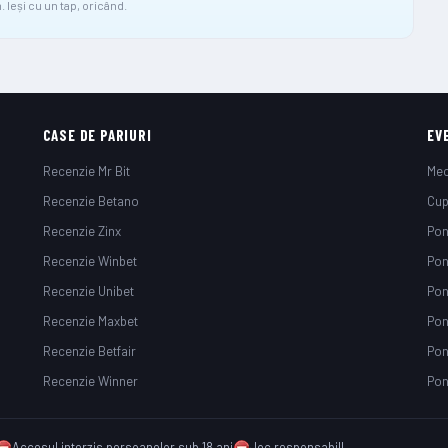
 Ieși cu un tap, oricând.
CASE DE PARIURI
EV
Recenzie Mr Bit
Mec
Recenzie Betano
Cup
Recenzie Zinx
Pon
Recenzie Winbet
Pon
Recenzie Unibet
Pon
Recenzie Maxbet
Pon
Recenzie Betfair
Pon
Recenzie Winner
Pon
Accesul interzis persoanelor sub 18 ani
Joc responsabil!