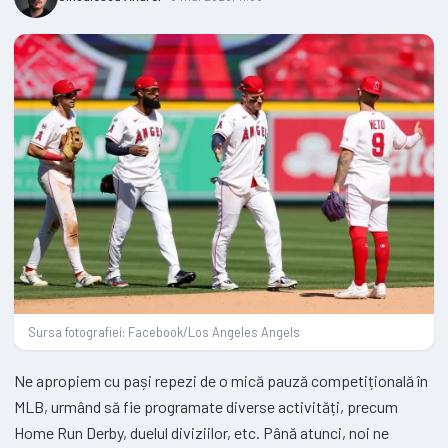
Sursa fotografiei: Facebook/Los Angeles Angels
Ne apropiem cu pași repezi de o mică pauză competițională în
MLB, urmând să fie programate diverse activități, precum
Home Run Derby, duelul diviziilor, etc. Până atunci, noi ne