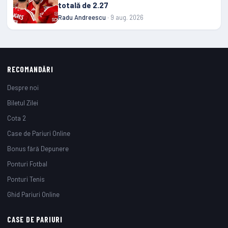
totală de 2.27
Radu Andreescu
· 9 aug. 2026
RECOMANDĂRI
Despre noi
Biletul Zilei
Cota 2
Case de Pariuri Online
Bonus fără Depunere
Ponturi Fotbal
Ponturi Tenis
Ghid Pariuri Online
CASE DE PARIURI