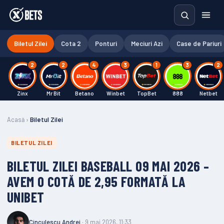
Biletul Zilei
Cota 2
Ponturi
Meciuri Azi
Case de Pariuri
2
2
4
3
1
3
2
Zinx
Mr Bit
Betano
Winbet
TopBet
888
Netbet
Acasă
›
Biletul Zilei
BILETUL ZILEI
BILETUL ZILEI BASEBALL 09 MAI 2026 –
AVEM O COTĂ DE 2,95 FORMATĂ LA
UNIBET
Cinculescu Andrei
· 9 mai 2026, 11:33