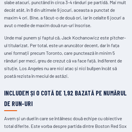
slabe atacuri, punctând în circa 3-4 rânduri pe partidă. Mai mult
decât atât, în 8 din ultimele 9 jocuri, aceasta a punctat de
maxim 4 ori. Bine, a făcut-o de două ori, iar în celalte 6 jocuri a
avut o medie de maxim două run-uri înscrise.
Unde mai punem și faptul că, Jack Kochanowicz este pitcher-
ul titularizat. Per total, este un aruncător decent, dar în fața
unei formații precum Toronto, care punctează în minim 5
rânduri per meci, greu de crezut că va face față. Indiferent de
situție, Los Angeles nu are nici atac și nici bullpen încât să
poată rezista în meciul de astăzi.
INCLUDEM ȘI O COTĂ DE 1,92 BAZATĂ PE NUMĂRUL
DE RUN-URI
Avem și un duel în care se întâlnesc două echipe cu obiective
total diferite. Este vorba despre partida dintre Boston Red Sox