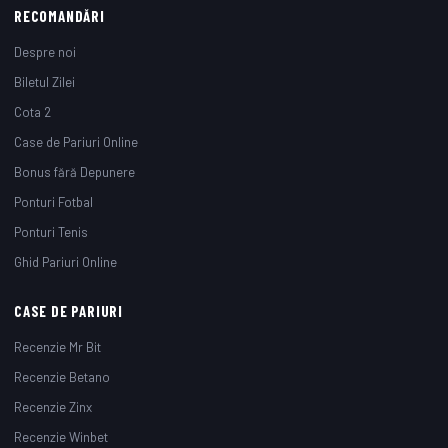
RECOMANDĂRI
Despre noi
Biletul Zilei
Cota 2
Case de Pariuri Online
Bonus fără Depunere
Ponturi Fotbal
Ponturi Tenis
Ghid Pariuri Online
CASE DE PARIURI
Recenzie Mr Bit
Recenzie Betano
Recenzie Zinx
Recenzie Winbet