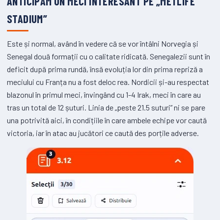
ANTICIPĂM UN MECI INTERESANT PE „METLIFE
STADIUM”
Este și normal, având în vedere că se vor întâlni Norvegia și
Senegal două formații cu o calitate ridicată. Senegalezii sunt în
deficit după prima rundă, însă evoluția lor din prima repriză a
meciului cu Franța nu a fost deloc rea. Nordicii și-au respectat
blazonul în primul meci, învingând cu 1-4 Irak, meci în care au
tras un total de 12 șuturi. Linia de „peste 21.5 suturi” ni se pare
una potrivită aici, în condițiile în care ambele echipe vor caută
victoria, iar în atac au jucători ce caută des porțile adverse.