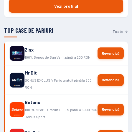
Vezi profilul
TOP CASE DE PARIURI
Toate →
Zinx
Revendică
100% Bonus de Bun Venit până la 200 RON
Mr Bit
Revendică
BONUS EXCLUSIV Pariu gratuit până la 600
RON
Betano
Revendică
100 RON Pariu Gratuit + 100% până la 5000 RON
Bonus Sport