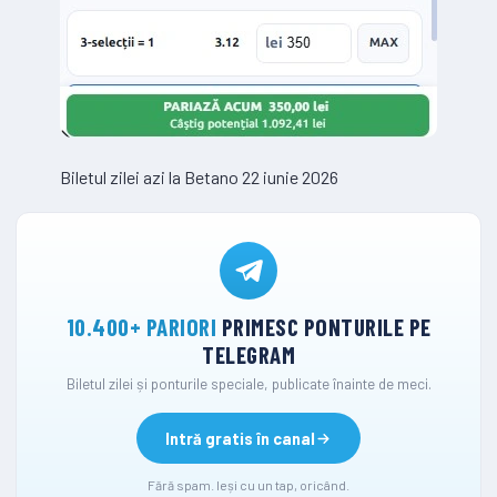
Biletul zilei azi la Betano 22 iunie 2026
10.400+ PARIORI
PRIMESC PONTURILE PE
TELEGRAM
Biletul zilei și ponturile speciale, publicate înainte de meci.
Intră gratis în canal
Fără spam. Ieși cu un tap, oricând.