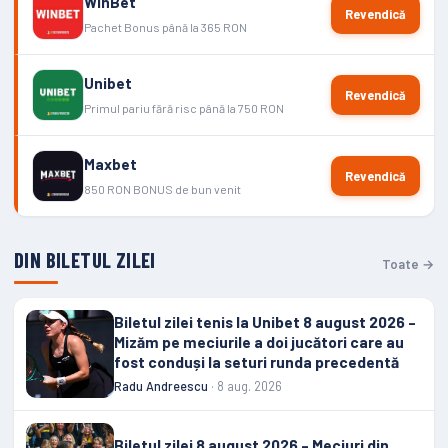
WinBet
Revendică
Pachet Bonus până la 365 RON
Unibet
Revendică
Primul pariu fără risc până la 750 RON
Maxbet
Revendică
850 RON BONUS de bun venit
DIN BILETUL ZILEI
Toate →
Biletul zilei tenis la Unibet 8 august 2026 –
Mizăm pe meciurile a doi jucători care au
fost conduși la seturi runda precedentă
Radu Andreescu
· 8 aug. 2026
Biletul zilei 8 august 2026 – Meciuri din