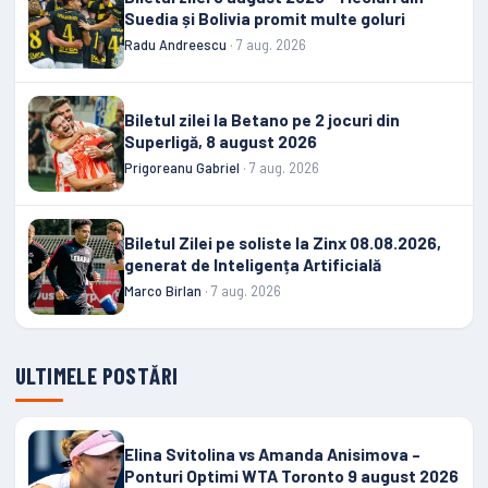
Suedia și Bolivia promit multe goluri
Radu Andreescu
· 7 aug. 2026
Biletul zilei la Betano pe 2 jocuri din
Superligă, 8 august 2026
Prigoreanu Gabriel
· 7 aug. 2026
Biletul Zilei pe soliste la Zinx 08.08.2026,
generat de Inteligența Artificială
Marco Birlan
· 7 aug. 2026
ULTIMELE POSTĂRI
Elina Svitolina vs Amanda Anisimova –
Ponturi Optimi WTA Toronto 9 august 2026