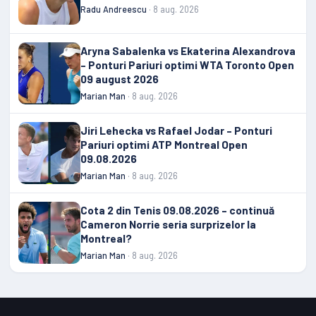
Radu Andreescu
· 8 aug. 2026
Aryna Sabalenka vs Ekaterina Alexandrova
– Ponturi Pariuri optimi WTA Toronto Open
09 august 2026
Marian Man
· 8 aug. 2026
Jiri Lehecka vs Rafael Jodar – Ponturi
Pariuri optimi ATP Montreal Open
09.08.2026
Marian Man
· 8 aug. 2026
Cota 2 din Tenis 09.08.2026 – continuă
Cameron Norrie seria surprizelor la
Montreal?
Marian Man
· 8 aug. 2026