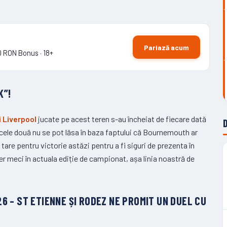
Pariază acum
0 RON Bonus · 18+
K”!
i Liverpool
jucate pe acest teren s-au încheiat de fiecare dată
 cele două nu se pot lăsa în baza faptului că Bournemouth ar
 tare pentru victorie astăzi pentru a fi siguri de prezenta în
er meci în actuala ediție de campionat, așa linia noastră de
026 – ST ETIENNE ȘI RODEZ NE PROMIT UN DUEL CU