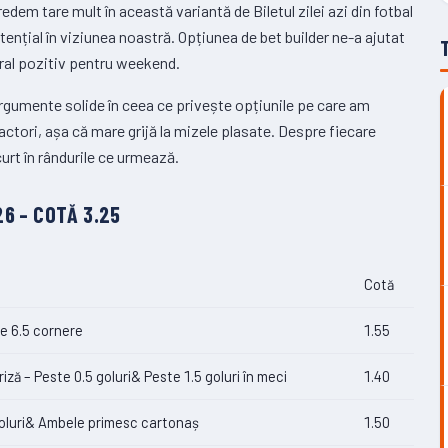
edem tare mult în această variantă de Biletul zilei azi din fotbal
ențial în viziunea noastră. Opțiunea de bet builder ne-a ajutat
ral pozitiv pentru weekend.
argumente solide în ceea ce privește opțiunile pe care am
factori, așa că mare grijă la mizele plasate. Despre fiecare
urt în rândurile ce urmează.
26 – COTĂ 3.25
c
Cotă
e 6.5 cornere
1.55
iză – Peste 0.5 goluri& Peste 1.5 goluri în meci
1.40
oluri& Ambele primesc cartonaș
1.50