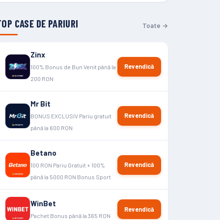
TOP CASE DE PARIURI
Toate →
Zinx
Revendică
100% Bonus de Bun Venit până la
200 RON
Mr Bit
Revendică
BONUS EXCLUSIV Pariu gratuit
până la 600 RON
Betano
Revendică
100 RON Pariu Gratuit + 100%
până la 5000 RON Bonus Sport
WinBet
Revendică
Pachet Bonus până la 365 RON