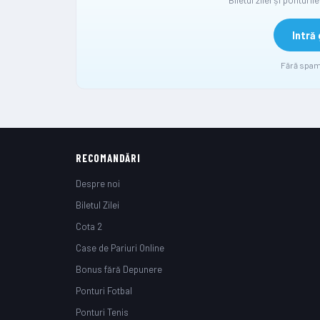
Intră 
Fără spam.
RECOMANDĂRI
Despre noi
Biletul Zilei
Cota 2
Case de Pariuri Online
Bonus fără Depunere
Ponturi Fotbal
Ponturi Tenis