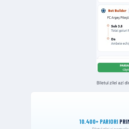
Biletul zilei azi 
10.400+ PARIORI
PRI
Biletul zilei și ponturi