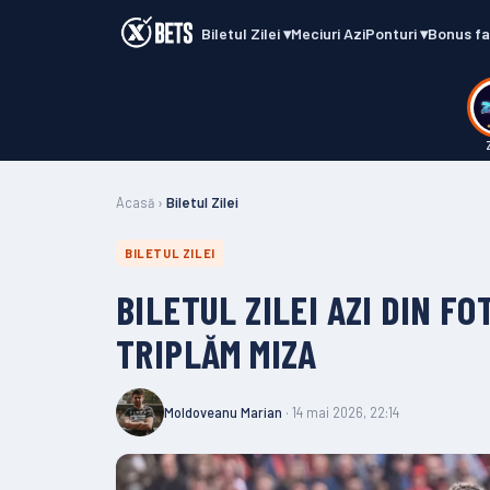
Biletul Zilei ▾
Meciuri Azi
Ponturi ▾
Bonus fa
Acasă
›
Biletul Zilei
BILETUL ZILEI
BILETUL ZILEI AZI DIN F
TRIPLĂM MIZA
Moldoveanu Marian
· 14 mai 2026, 22:14