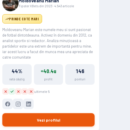
Moldoveanu Marian
Tipster XBets din 2023 · 4.543 articole
PRINDE COTE MARI
Moldoveanu Marian este numele meu si sunt pasionat
de fotbal dintotdeauna. Activez în domeniu din 2012, ca
analist sportiv si redactor. Analiza minuțioasă a
partidelor este una extrem de importantă pentru mine,
iar acest lucru a facut din munca mea una apreciata de
catre comunitate
44%
+40.4u
146
rată câștig
profit
ponturi
ultimele 5
Vezi profilul