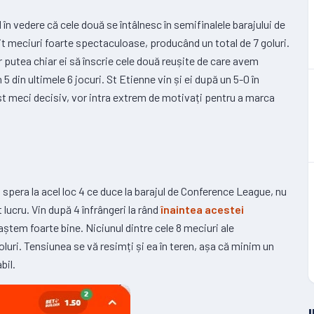
 în vedere că cele două se întâlnesc în semifinalele barajului de
t meciuri foarte spectaculoase, producând un total de 7 goluri.
 putea chiar ei să înscrie cele două reușite de care avem
5 din ultimele 6 jocuri. St Etienne vin și ei după un 5-0 în
st meci decisiv, vor intra extrem de motivați pentru a marca
!
 spera la acel loc 4 ce duce la barajul de Conference League, nu
lucru. Vin după 4 înfrângeri la rând
înaintea acestei
noaștem foarte bine. Niciunul dintre cele 8 meciuri ale
oluri. Tensiunea se vă resimți și ea în teren, așa că minim un
bil.