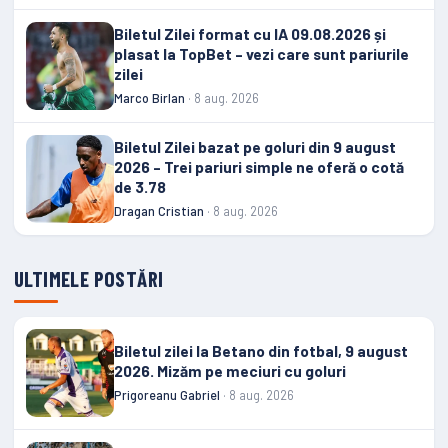
Biletul Zilei format cu IA 09.08.2026 și
plasat la TopBet – vezi care sunt pariurile
zilei
Marco Birlan
· 8 aug. 2026
Biletul Zilei bazat pe goluri din 9 august
2026 – Trei pariuri simple ne oferă o cotă
de 3.78
Dragan Cristian
· 8 aug. 2026
ULTIMELE POSTĂRI
Biletul zilei la Betano din fotbal, 9 august
2026. Mizăm pe meciuri cu goluri
Prigoreanu Gabriel
· 8 aug. 2026