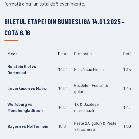
formată dintr-un total de 5 evenimente.
BILETUL ETAPEI DIN BUNDESLIGA 14.01.2025 –
COTĂ 6.16
Meci
Data
Pronostic
Cotă
Holstein Kiel vs
14.01
Pauză sau Final 2
1.35
Dortmund
Gazdele – Peste 1.5
Leverkusen vs Mainz
14.01
1.45
goluri
Wolfsburg vs
1X & Gazdeșe
14.01
1.40
Monchengladbach
marchează
Peste 2.5 goluri & Peste
Bayern vs Hoffenheim
15.01
1.50
7.5 cornere