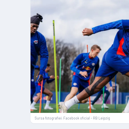
Sursa fotografiei: Facebook oficial - RB Leipzig