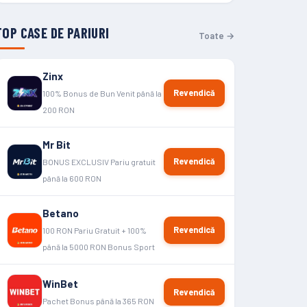
TOP CASE DE PARIURI
Toate →
Zinx
Revendică
100% Bonus de Bun Venit până la
200 RON
Mr Bit
Revendică
BONUS EXCLUSIV Pariu gratuit
până la 600 RON
Betano
Revendică
100 RON Pariu Gratuit + 100%
până la 5000 RON Bonus Sport
WinBet
Revendică
Pachet Bonus până la 365 RON