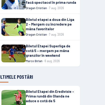
facă spectacol în prima runda
Dragan Cristian
· 7 aug. 2026
Biletul etapei a doua din Liga
2 – Mergem cu încredere pe
mâna favoritelor
Dragan Cristian
· 7 aug. 2026
Biletul Etapei Superliga de
cotă 5 – mergem pe mâna
granzilor în weekend
Marco Birlan
· 6 aug. 2026
ULTIMELE POSTĂRI
Biletul Etapei din Eredivisie –
Prima rundă din Olanda ne
aduce o cotă de 5