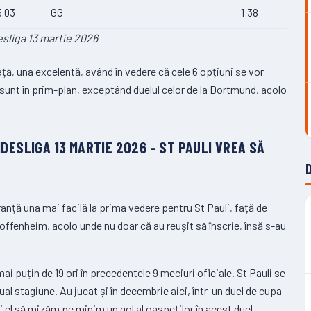
5.03
GG
1.38
esliga 13 martie 2026
ață, una excelentă, având în vedere că cele 6 opțiuni se vor
 sunt în prim-plan, exceptând duelul celor de la Dortmund, acolo
DESLIGA 13 MARTIE 2026 – ST PAULI VREA SĂ
anță una mai facilă la prima vedere pentru St Pauli, față de
ffenheim, acolo unde nu doar că au reușit să înscrie, însă s-au
i puțin de 19 ori în precedentele 9 meciuri oficiale. St Pauli se
l stagiune. Au jucat și în decembrie aici, într-un duel de cupa
i el să mizăm pe minim un gol al oaspeților în acest duel.