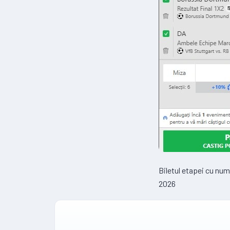
Biletul etapei cu num
2026