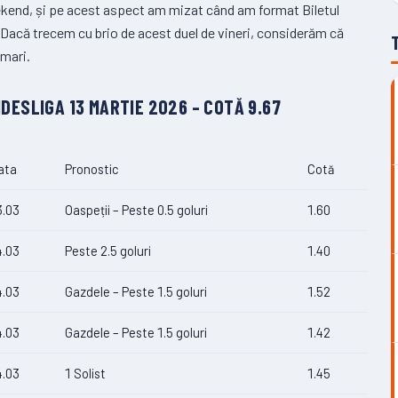
eekend, și pe acest aspect am mizat când am format Biletul
 Dacă trecem cu brio de acest duel de vineri, considerăm că
 mari.
DESLIGA 13 MARTIE 2026 – COTĂ 9.67
ata
Pronostic
Cotă
3.03
Oaspeții – Peste 0.5 goluri
1.60
4.03
Peste 2.5 goluri
1.40
4.03
Gazdele – Peste 1.5 goluri
1.52
4.03
Gazdele – Peste 1.5 goluri
1.42
4.03
1 Solist
1.45