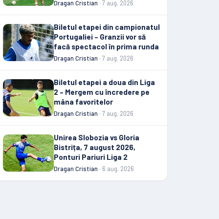
Dragan Cristian
· 7 aug. 2026
Biletul etapei din campionatul
Portugaliei – Granzii vor să
facă spectacol în prima runda
Dragan Cristian
· 7 aug. 2026
Biletul etapei a doua din Liga
2 – Mergem cu încredere pe
mâna favoritelor
Dragan Cristian
· 7 aug. 2026
Unirea Slobozia vs Gloria
Bistrița, 7 august 2026,
Ponturi Pariuri Liga 2
Dragan Cristian
· 6 aug. 2026