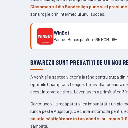
Clasamentul din Bundesliga pune și el presiune
zona roșie prin intermediul unui succes.
WinBet
Pachet Bonus până la 365 RON · 18+
BAVAREZII SUNT PREGĂTIȚI DE UN NOU R
A venit și a șaptea victoria la rând pentru trupa din M
optimile Champions League. De invidiat aceasta seria
acest interval de timp. Leverkusen a primit și ea 3 î
Dortmund și-a recăpătat și ea îmbunătățit un pic mor
rundă peste Augsburg, o echipă incomodă pentru echi
soluția câștigătoare în tur, când s-au impus 1-0
sâmbătă.