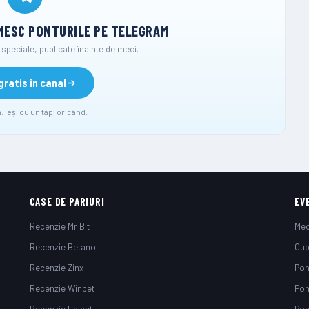
MESC PONTURILE PE TELEGRAM
le speciale, publicate înainte de meci.
gratis în canal
 Ieși cu un tap, oricând.
CASE DE PARIURI
EV
Recenzie Mr Bit
Mec
Recenzie Betano
Cup
Recenzie Zinx
Pon
Recenzie Winbet
Pon