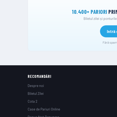
10.400+ PARIORI
PRI
Biletul zilei și ponturi
Intră 
Fără spam.
RECOMANDĂRI
Despre noi
Biletul Zilei
Cota 2
Case de Pariuri Online