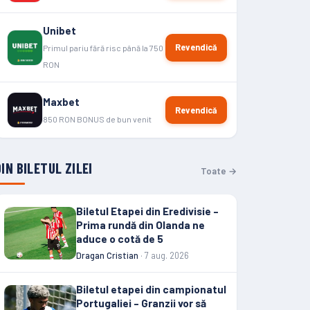
Unibet
Revendică
Primul pariu fără risc până la 750
RON
Maxbet
Revendică
850 RON BONUS de bun venit
DIN BILETUL ZILEI
Toate →
Biletul Etapei din Eredivisie –
Prima rundă din Olanda ne
aduce o cotă de 5
Dragan Cristian
· 7 aug. 2026
Biletul etapei din campionatul
Portugaliei – Granzii vor să