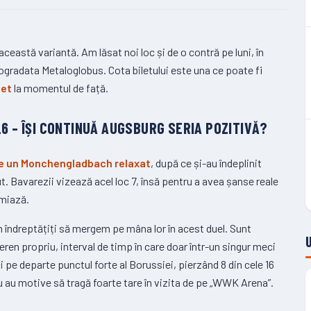
eastă variantă. Am lăsat noi loc și de o contră pe luni, în
rogradata Metaloglobus. Cota biletului este una ce poate fi
bet
la momentul de față.
26 – ÎȘI CONTINUĂ AUGSBURG SERIA POZITIVĂ?
e un Monchengladbach relaxat
, după ce și-au îndeplinit
t. Bavarezii vizează acel loc 7, însă pentru a avea șanse reale
amiază.
m îndreptățiți să mergem pe mâna lor în acest duel. Sunt
teren propriu, interval de timp în care doar într-un singur meci
i pe departe punctul forte al Borussiei, pierzând 8 din cele 16
 nu au motive să tragă foarte tare în vizita de pe „WWK Arena”.