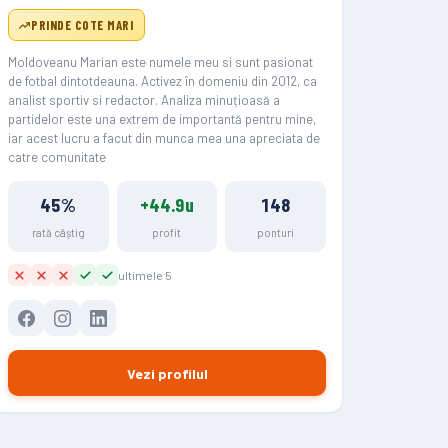
PRINDE COTE MARI
Moldoveanu Marian este numele meu si sunt pasionat
de fotbal dintotdeauna. Activez în domeniu din 2012, ca
analist sportiv si redactor. Analiza minuțioasă a
partidelor este una extrem de importantă pentru mine,
iar acest lucru a facut din munca mea una apreciata de
catre comunitate
45%
+44.9u
148
rată câștig
profit
ponturi
ultimele 5
Vezi profilul