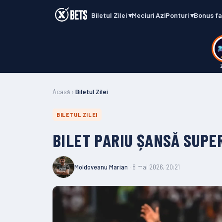
Biletul Zilei ▾
Meciuri Azi
Ponturi ▾
Bonus fa
Acasă
›
Biletul Zilei
BILETUL ZILEI
BILET PARIU ȘANSĂ SUPE
Moldoveanu Marian
· 8 mai 2026, 20:21