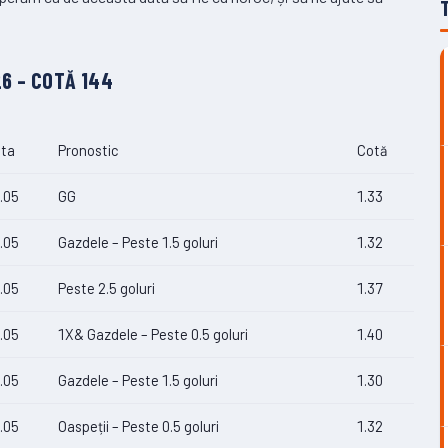
6 – COTĂ 144
ta
Pronostic
Cotă
.05
GG
1.33
.05
Gazdele – Peste 1.5 goluri
1.32
.05
Peste 2.5 goluri
1.37
.05
1X& Gazdele – Peste 0.5 goluri
1.40
.05
Gazdele – Peste 1.5 goluri
1.30
.05
Oaspeții – Peste 0.5 goluri
1.32