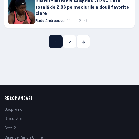
Biletul zilei tenis 14 aprilie 2026 – Cota
totală de 2.86 pe meciurile a două favorite
clare
Radu Andreescu
· 14 apr. 2026
1
2
→
RECOMANDĂRI
Despre noi
Biletul Zilei
Cota 2
Case de Pariuri Online