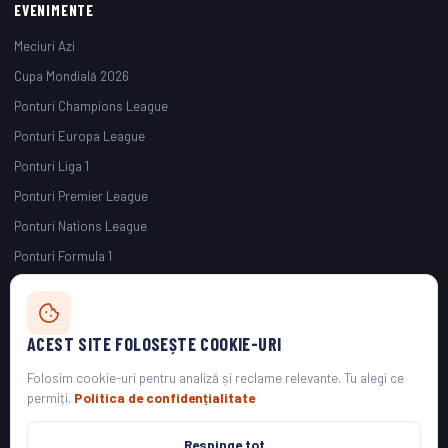
EVENIMENTE
Meciuri Azi
Cupa Mondială 2026
Ponturi Champions League
Ponturi Europa League
Ponturi Liga 1
Ponturi Premier League
Ponturi Nations League
Ponturi Formula 1
Decizia ONJN nr.191/17.04.2026, Licența: L2260797Y001731
ACEST SITE FOLOSEȘTE COOKIE-URI
Accesul interzis persoanelor sub 18 ani
Joc responsabil!
Folosim cookie-uri pentru analiză și reclame relevante. Tu alegi ce
permiți.
Politica de confidențialitate
Termeni și condiții
Politica Cookies
Politica de confidențialitate
Contact
Setări cookie-uri
Respinge tot