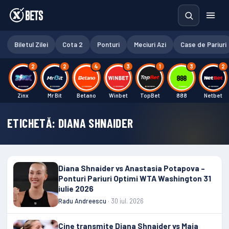
Biletul Zilei
Cota 2
Ponturi
Meciuri Azi
Case de Pariuri
2
2
4
3
1
3
2
Zinx
Mr Bit
Betano
Winbet
TopBet
888
Netbet
ETICHETĂ:
DIANA SHNAIDER
Diana Shnaider vs Anastasia Potapova –
Ponturi Pariuri Optimi WTA Washington 31
iulie 2026
Radu Andreescu
· 30 iul. 2026
Cine transmite Diana Shnaider vs Maja