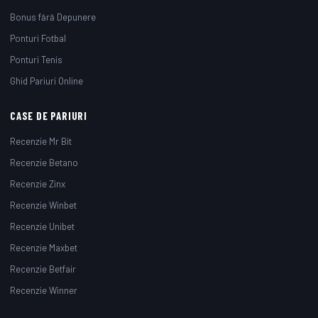
Bonus fără Depunere
Ponturi Fotbal
Ponturi Tenis
Ghid Pariuri Online
CASE DE PARIURI
Recenzie Mr Bit
Recenzie Betano
Recenzie Zinx
Recenzie Winbet
Recenzie Unibet
Recenzie Maxbet
Recenzie Betfair
Recenzie Winner