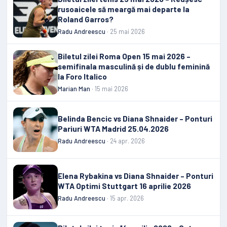
rusoaicele să meargă mai departe la
Roland Garros?
Radu Andreescu
· 25 mai 2026
Biletul zilei Roma Open 15 mai 2026 –
semifinala masculină și de dublu feminină
la Foro Italico
Marian Man
· 15 mai 2026
Belinda Bencic vs Diana Shnaider – Ponturi
Pariuri WTA Madrid 25.04.2026
Radu Andreescu
· 24 apr. 2026
Elena Rybakina vs Diana Shnaider – Ponturi
WTA Optimi Stuttgart 16 aprilie 2026
Radu Andreescu
· 15 apr. 2026